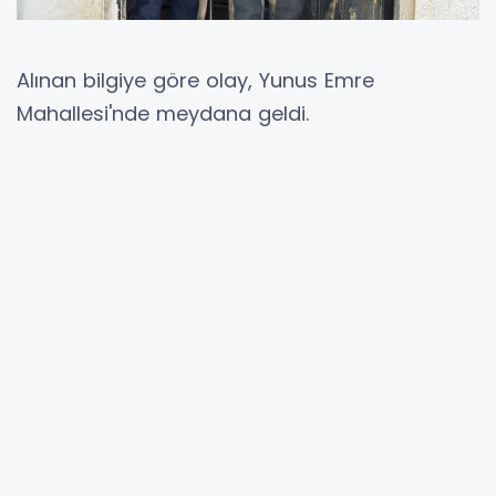
Alınan bilgiye göre olay, Yunus Emre
Mahallesi'nde meydana geldi.
Evin lavabosuna giren yılanı gören
vatandaşların ihbarı üzerine olay Adıyaman
Belediyesi İtfaiye Müdürlüğü ekiplerine bildirdi.
İtfaiye ekipleri tarafından mahallede paniğe
neden olan yılan, özel aparatla kafese
alınarak güvenli şekilde ortamdan
uzaklaştırıldı. Olayı gören vatandaşlar büyük
korku yaşarken, itfaiye ekiplerinin hızlı ve
dikkatli müdahalesi mahallede derin bir nefes
aldırdı. İtfaiye erleri tarafından yılan daha
sonra tekrardan doğaya salındı.