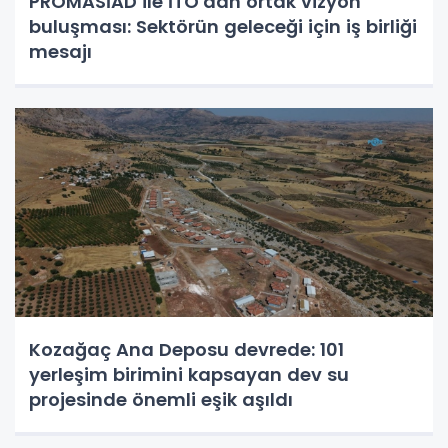
PROMASİAD ile İTO'dan ortak vizyon
buluşması: Sektörün geleceği için iş birliği
mesajı
Kozağaç Ana Deposu devrede: 101
yerleşim birimini kapsayan dev su
projesinde önemli eşik aşıldı