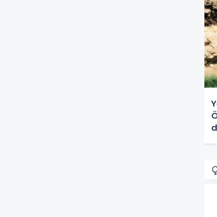
Y
Ö
d
Ç