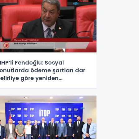
HP’li Fendoğlu: Sosyal
onutlarda ödeme şartları dar
elirliye göre yeniden
düzenlensin - Videolu Haber