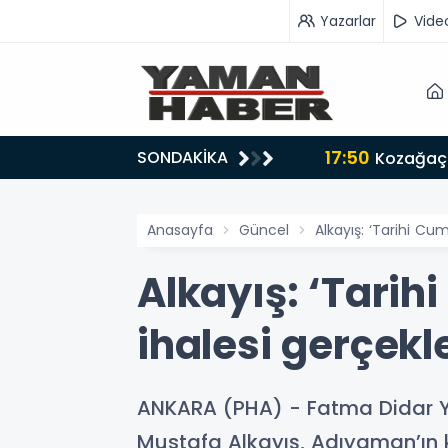
Yazarlar
Vide
17:50
SONDAKİKA
n iş birliği mesajı
Kozağaç 
Anasayfa
Güncel
Alkayış: ‘Tarihi Cum
Alkayış: ‘Tarih
ihalesi gerçekle
ANKARA (PHA) - Fatma Didar YIL
Mustafa Alkayış, Adıyaman’ın k