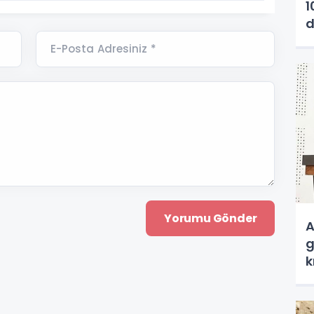
1
d
a
E-Posta Adresiniz *
A
g
k