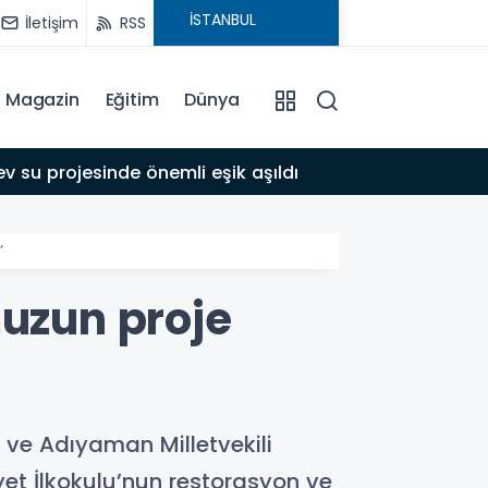
İletişim
RSS
Magazin
Eğitim
Dünya
17:39
 su projesinde önemli eşik aşıldı
Adıyam
’
muzun proje
 ve Adıyaman Milletvekili
et İlkokulu’nun restorasyon ve