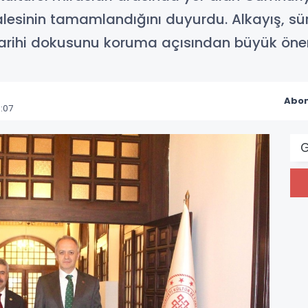
halesinin tamamlandığını duyurdu. Alkayış, s
 tarihi dokusunu koruma açısından büyük önem 
Abon
:07
G