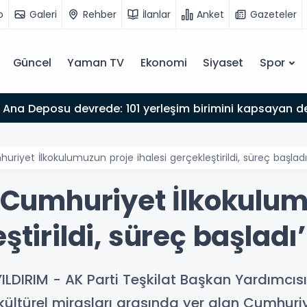
o
Galeri
Rehber
İlanlar
Anket
Gazeteler
Güncel
Yaman TV
Ekonomi
Siyaset
Spor
Ana Deposu devrede: 101 yerleşim birimini kapsayan dev
huriyet İlkokulumuzun proje ihalesi gerçekleştirildi, süreç başladı
i Cumhuriyet İlkokulu
ştirildi, süreç başladı’
DIRIM - AK Parti Teşkilat Başkan Yardımcısı
ültürel mirasları arasında yer alan Cumhuriy