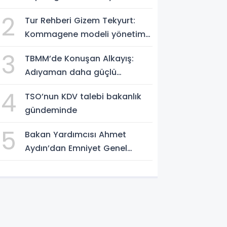
Videolu Haber
2
Tur Rehberi Gizem Tekyurt:
Kommagene modeli yönetim
örnek alınmalı
3
TBMM’de Konuşan Alkayış:
Adıyaman daha güçlü
yarınlara yürüyor
4
TSO’nun KDV talebi bakanlık
gündeminde
5
Bakan Yardımcısı Ahmet
Aydın’dan Emniyet Genel
Müdürlüğü’ne ziyaret