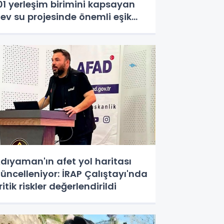
01 yerleşim birimini kapsayan
ev su projesinde önemli eşik
şıldı
dıyaman'ın afet yol haritası
üncelleniyor: İRAP Çalıştayı'nda
ritik riskler değerlendirildi