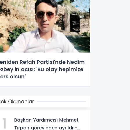
eniden Refah Partisi'nde Nedim
zbey'in acısı: 'Bu olay hepimize
ers olsun'
ok Okunanlar
1
Başkan Yardımcısı Mehmet
Tırpan görevinden ayrıldı -