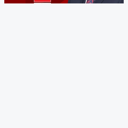
"Adıyaman için bütün gücümüzle" sloganıyla
düzenlenecek kongre, saat 13.30'da Adıyaman
Ticaret ve Sanayi Odası Konferans Salonu'nda
yapılacak. Kongreye Saadet Partisi Genel
Başkanı Mahmut Arıkan'ın da katılacağı
bildirildi.
Asnuk'tan Kongreye Davet
Saadet Partisi Adıyaman İl Başkanı Haşim
Asnuk, yaptığı açıklamada, kongrenin
Adıyaman'ın geleceği, sorunları ve çözüm
önerileri açısından önemli bir buluşma
olacağını belirtti. Asnuk, "Genel Başkanımız