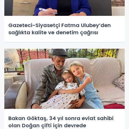
Gazeteci-Siyasetçi Fatma Ulubey’den
sağlıkta kalite ve denetim çağrısı
Bakan Göktaş, 34 yıl sonra evlat sahibi
olan Doğan çifti için devrede