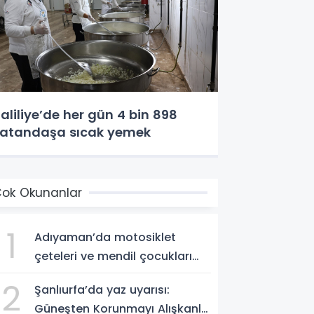
aliliye’de her gün 4 bin 898
atandaşa sıcak yemek
ok Okunanlar
1
Adıyaman’da motosiklet
çeteleri ve mendil çocukları
alarm veriyor
2
Şanlıurfa’da yaz uyarısı:
Güneşten Korunmayı Alışkanlık