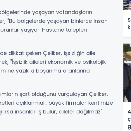
r bölgelerinde yaşayan vatandaşların
S
er, "Bu bölgelerde yaşayan binlerce insan
k
sorunlar yaşıyor. Hastane talepleri
 dikkat çeken Çeliker, işsizliğin aile
ek, "İşsizlik aileleri ekonomik ve psikolojik
um ne yazık ki boşanma oranlarına
ırımların şart olduğunu vurgulayan Çeliker,
etleri açıklanmalı, büyük firmalar kentimize
ılırsa insanlar iş bulur, aileler dağılmaz"
A
ç
g