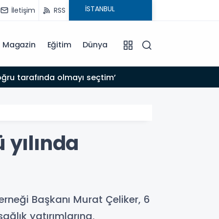
İletişim
RSS
Magazin
Eğitim
Dünya
 satılmalı
 yılında
rneği Başkanı Murat Çeliker, 6
ağlık yatırımlarına,