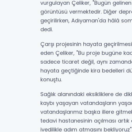
vurgulayan Çeliker, "Bugün geline
görüntüsü vermektedir. Diğer depre
geçirilirken, Adıyaman'da hâlâ so
dedi.
Çarşı projesinin hayata geçirilmesin
eden Çeliker, "Bu proje bugüne ka
sadece ticaret değil, aynı zamanda
hayata geçtiğinde kira bedelleri d
konuştu.
Sağlık alanındaki eksikliklere de d
kaybı yaşayan vatandaşların yaşad
vatandaşlarımız başka illere gitme
tedavi hastanesinin açılması artık 
ivedilikle adım atmasını bekliyoruz" 