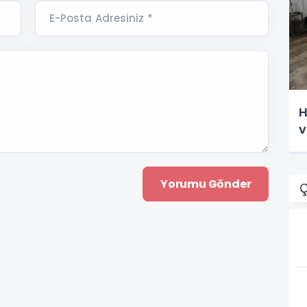
E-Posta Adresiniz *
H
v
Ç