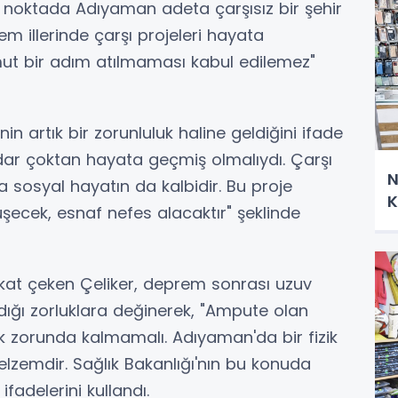
n noktada Adıyaman adeta çarşısız bir şehir
m illerinde çarşı projeleri hayata
mut bir adım atılmaması kabul edilemez"
in artık bir zorunluluk haline geldiğini ifade
dar çoktan hayata geçmiş olmalıydı. Çarşı
N
 sosyal hayatın da kalbidir. Bu proje
K
üşecek, esnaf nefes alacaktır" şeklinde
ikkat çeken Çeliker, deprem sonrası uzuv
ığı zorluklara değinerek, "Ampute olan
k zorunda kalmamalı. Adıyaman'da bir fizik
elzemdir. Sağlık Bakanlığı'nın bu konuda
ifadelerini kullandı.