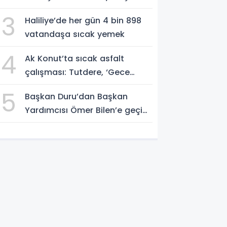
Haline Getirin
3
Haliliye’de her gün 4 bin 898
vatandaşa sıcak yemek
4
Ak Konut’ta sıcak asfalt
çalışması: Tutdere, ‘Gece
gündüz sahadayız’
5
Başkan Duru’dan Başkan
Yardımcısı Ömer Bilen’e geçici
görevlendirme süreci ziyareti