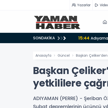
Yazarlar
Vide
SONDAKİKA
drosunda: ‘Tarihin doğru tarafında olmayı seçtim’
Anasayfa
Güncel
Başkan Çeliker’den 
Başkan Çeliker
yetkililere çağr
ADIYAMAN (PERRE) - Şeriban ÖZ
Şubat depremlerinin üçüncü yıl