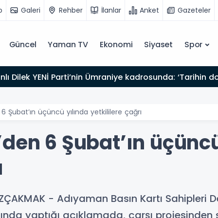
o
Galeri
Rehber
İlanlar
Anket
Gazeteler
Güncel
Yaman TV
Ekonomi
Siyaset
Spor
15:42
Sadıkoğlu: Kura fazlası işyerleri kiracılara
6 Şubat’ın üçüncü yılında yetkililere çağrı
’den 6 Şubat’ın üçüncü
ı
ÇAKMAK - Adıyaman Basın Kartı Sahipleri De
ında yaptığı açıklamada, çarşı projesinden s