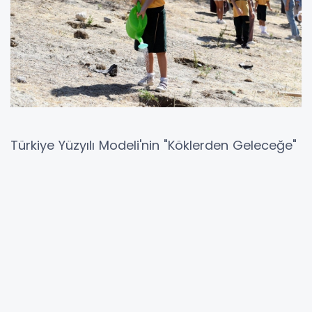
Türkiye Yüzyılı Modeli'nin "Köklerden Geleceğe"
anlayışı doğrultusunda hayata geçirilen "Yeşil
Vatan - Benim Okulum Geleceğe ÇARE"
etkinlikleri, öğrencilerin çevre bilinci
kazanmasını ve sürdürülebilir yaşam
anlayışıyla yetişmesini amaçlıyor. Eğitim-
öğretim yılına yayılan bütüncül bir çevre
eğitimi yaklaşımıyla yürütülen çalışmalar