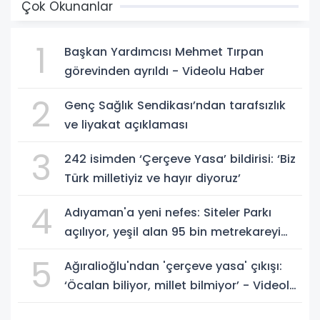
Çok Okunanlar
1
Başkan Yardımcısı Mehmet Tırpan
görevinden ayrıldı - Videolu Haber
2
Genç Sağlık Sendikası’ndan tarafsızlık
ve liyakat açıklaması
3
242 isimden ‘Çerçeve Yasa’ bildirisi: ‘Biz
Türk milletiyiz ve hayır diyoruz’
4
Adıyaman'a yeni nefes: Siteler Parkı
açılıyor, yeşil alan 95 bin metrekareyi
geçti - Videolu Haber
5
Ağıralioğlu'ndan 'çerçeve yasa' çıkışı:
‘Öcalan biliyor, millet bilmiyor’ - Videolu
Haber