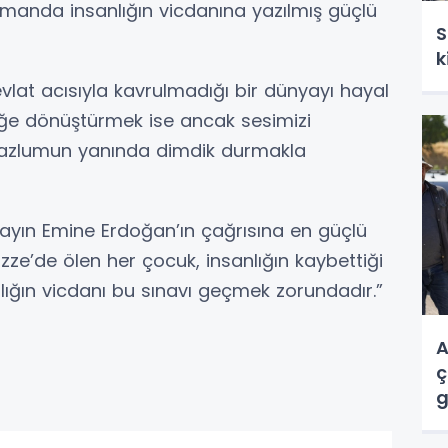
zamanda insanlığın vicdanına yazılmış güçlü
S
k
vlat acısıyla kavrulmadığı bir dünyayı hayal
ğe dönüştürmek ise ancak sesimizi
 mazlumun yanında dimdik durmakla
 Sayın Emine Erdoğan’ın çağrısına en güçlü
zze’de ölen her çocuk, insanlığın kaybettiği
lığın vicdanı bu sınavı geçmek zorundadır.”
A
ç
g