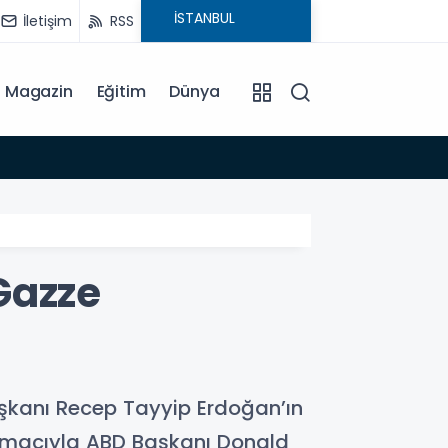
İletişim
RSS
Magazin
Eğitim
Dünya
15:35
Gazze
kanı Recep Tayyip Erdoğan’ın
amacıyla ABD Başkanı Donald