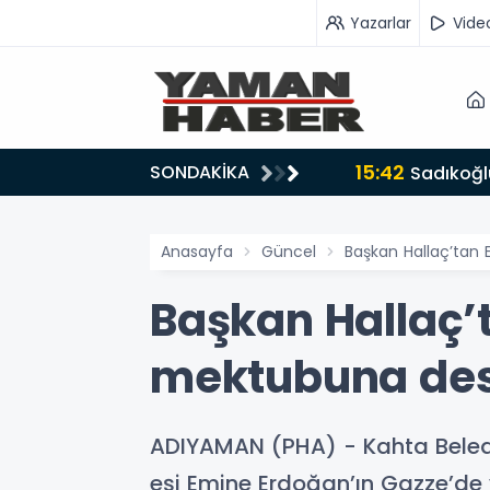
Yazarlar
Vide
15:42
SONDAKİKA
ru tarafında olmayı seçtim’
Sadıkoğlu
Anasayfa
Güncel
Başkan Hallaç’tan
Başkan Hallaç’
mektubuna de
ADIYAMAN (PHA) - Kahta Beled
eşi Emine Erdoğan’ın Gazze’d