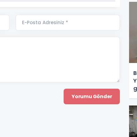
E-Posta Adresiniz *
B
Y
g