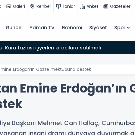
o
Galeri
Rehber
İlanlar
Anket
Gazeteler
Güncel
Yaman TV
Ekonomi
Siyaset
Spor
: Kura fazlası işyerleri kiracılara satılmalı
 Emine Erdoğan’ın Gazze mektubuna destek
tan Emine Erdoğan’ın 
stek
iye Başkanı Mehmet Can Hallaç, Cumhurbaş
e yaşanan insani dramı dünyaya duyurmak 