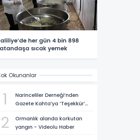
aliliye’de her gün 4 bin 898
atandaşa sıcak yemek
ok Okunanlar
1
Narinceliler Derneği’nden
Gazete Kahta’ya ‘Teşekkür’
plaketi
2
Ormanlık alanda korkutan
yangın - Videolu Haber