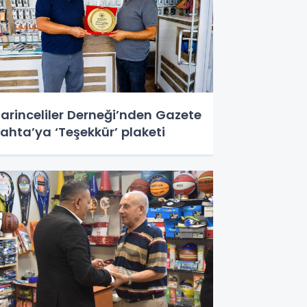
arinceliler Derneği’nden Gazete
ahta’ya ‘Teşekkür’ plaketi