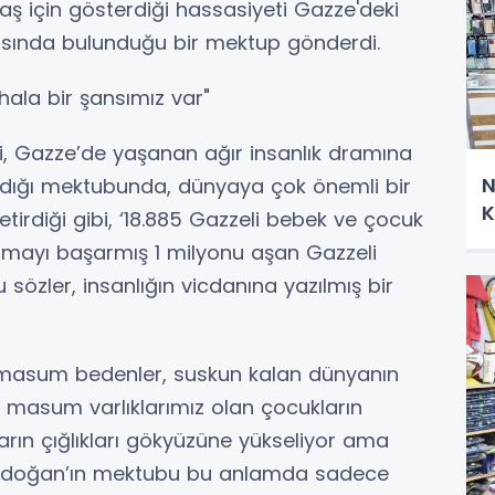
ş için gösterdiği hassasiyeti Gazze'deki
rısında bulunduğu bir mektup gönderdi.
hala bir şansımız var"
, Gazze’de yaşanan ağır insanlık dramına
N
dığı mektubunda, dünyaya çok önemli bir
K
tirdiği gibi, ‘18.885 Gazzeli bebek ve çocuk
almayı başarmış 1 milyonu aşan Gazzeli
u sözler, insanlığın vicdanına yazılmış bir
masum bedenler, suskun kalan dünyanın
En masum varlıklarımız olan çocukların
ların çığlıkları gökyüzüne yükseliyor ama
 Erdoğan’ın mektubu bu anlamda sadece