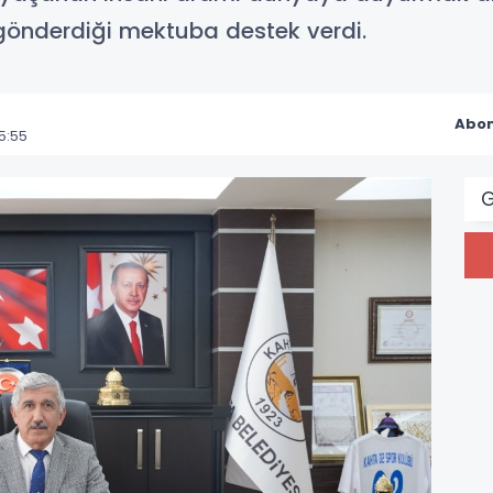
gönderdiği mektuba destek verdi.
Abon
5:55
G