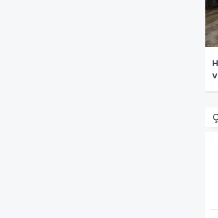
H
v
Ç