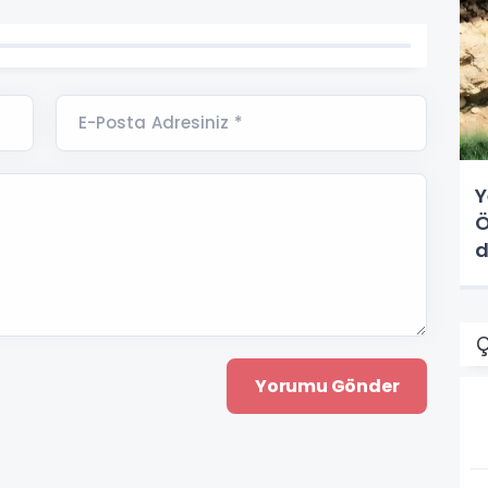
E-Posta Adresiniz *
Y
Ö
d
Ç