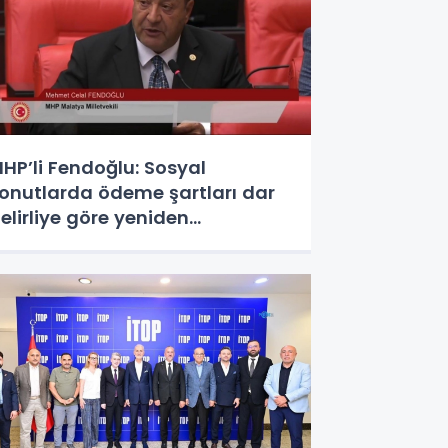
HP’li Fendoğlu: Sosyal
onutlarda ödeme şartları dar
elirliye göre yeniden
düzenlensin - Videolu Haber