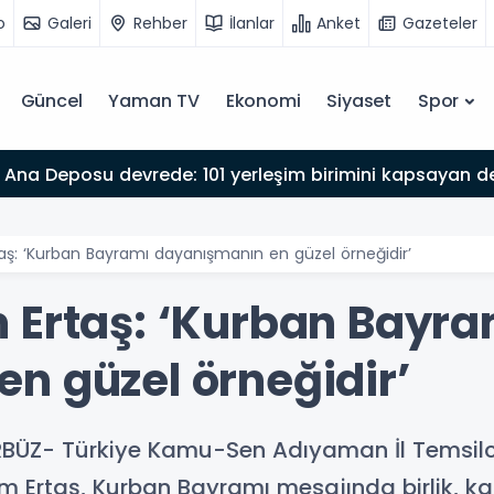
o
Galeri
Rehber
İlanlar
Anket
Gazeteler
Güncel
Yaman TV
Ekonomi
Siyaset
Spor
Ana Deposu devrede: 101 yerleşim birimini kapsayan dev
aş: ‘Kurban Bayramı dayanışmanın en güzel örneğidir’
 Ertaş: ‘Kurban Bayra
n güzel örneğidir’
BÜZ- Türkiye Kamu-Sen Adıyaman İl Temsilci
 Ertaş, Kurban Bayramı mesajında birlik, k