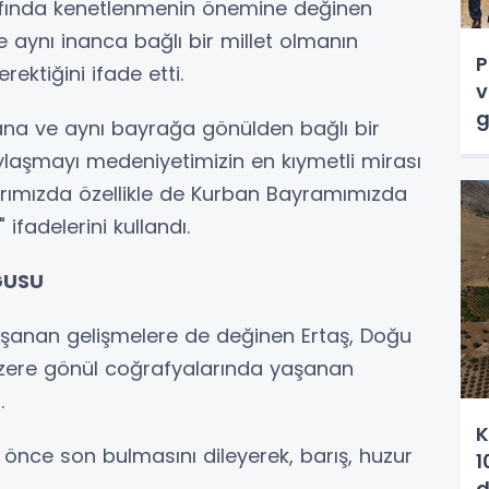
afında kenetlenmenin önemine değinen
 aynı inanca bağlı bir millet olmanın
P
ektiğini ifade etti.
v
g
atana ve aynı bayrağa gönülden bağlı bir
ylaşmayı medeniyetimizin en kıymetli mirası
rımızda özellikle de Kurban Bayramımızda
ifadelerini kullandı.
GUSU
şanan gelişmelere de değinen Ertaş, Doğu
zere gönül coğrafyalarında yaşanan
.
K
 önce son bulmasını dileyerek, barış, huzur
1
d