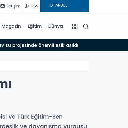
İletişim
RSS
Magazin
Eğitim
Dünya
17:39
 su projesinde önemli eşik aşıldı
Adıyam
mı
si ve Türk Eğitim-Sen
ardeşlik ve dayanışma vurgusu