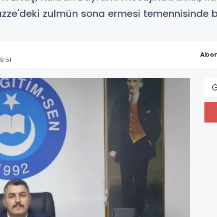
zze'deki zulmün sona ermesi temennisinde 
Abon
9:51
G