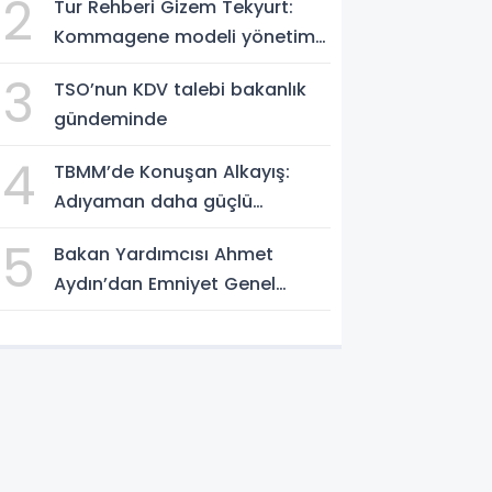
2
Tur Rehberi Gizem Tekyurt:
Kommagene modeli yönetim
örnek alınmalı
3
TSO’nun KDV talebi bakanlık
gündeminde
4
TBMM’de Konuşan Alkayış:
Adıyaman daha güçlü
yarınlara yürüyor
5
Bakan Yardımcısı Ahmet
Aydın’dan Emniyet Genel
Müdürlüğü’ne ziyaret