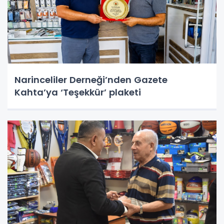
Narinceliler Derneği’nden Gazete
Kahta’ya ‘Teşekkür’ plaketi