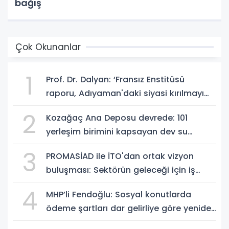
bağış
Çok Okunanlar
1
Prof. Dr. Dalyan: ‘Fransız Enstitüsü
raporu, Adıyaman'daki siyasi kırılmayı
'metroköy' kavramıyla açıklıyor’
2
Kozağaç Ana Deposu devrede: 101
yerleşim birimini kapsayan dev su
projesinde önemli eşik aşıldı
3
PROMASİAD ile İTO'dan ortak vizyon
buluşması: Sektörün geleceği için iş
birliği mesajı
4
MHP’li Fendoğlu: Sosyal konutlarda
ödeme şartları dar gelirliye göre yeniden
düzenlensin - Videolu Haber