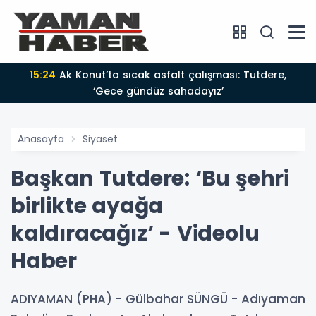
15:24
Ak Konut’ta sıcak asfalt çalışması: Tutdere,
‘Gece gündüz sahadayız’
Anasayfa
Siyaset
Başkan Tutdere: ‘Bu şehri
birlikte ayağa
kaldıracağız’ - Videolu
Haber
ADIYAMAN (PHA) - Gülbahar SÜNGÜ - Adıyaman