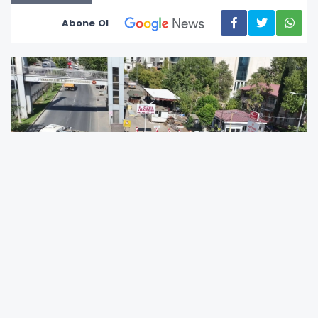
Abone Ol
Adıyaman merkezde devam eden orta hasarlı
yapıların yıkımı, enkaz kaldırma, yerinde
dönüşüm ve altyapı çalışmaları sırasında