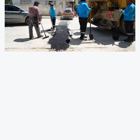
Belediye ekipleri, asfalt yama ve yenileme
çalışmalarını aralıksız devam ettirerek,
bölgedeki yolların daha güvenli ve konforlu
hale gelmesini amaçlıyor. Depremin ardından
kent genelinde yürütülen yol ve altyapı
çalışmaları kapsamında, Müftülük
Caddesi’nde asfaltlama işlemleri etaplar
halinde gerçekleştiriliyor.