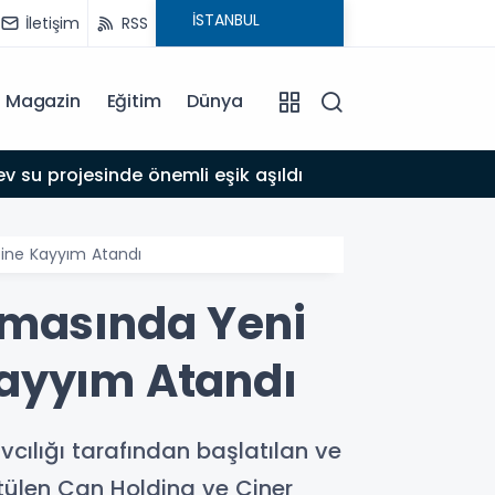
İletişim
RSS
Magazin
Eğitim
Dünya
17:39
 su projesinde önemli eşik aşıldı
Adıyam
bine Kayyım Atandı
rmasında Yeni
Kayyım Atandı
lığı tarafından başlatılan ve
tülen Can Holding ve Ciner