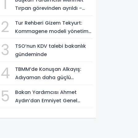
1
Tırpan görevinden ayrıldı -
Videolu Haber
2
Tur Rehberi Gizem Tekyurt:
Kommagene modeli yönetim
örnek alınmalı
3
TSO’nun KDV talebi bakanlık
gündeminde
4
TBMM’de Konuşan Alkayış:
Adıyaman daha güçlü
yarınlara yürüyor
5
Bakan Yardımcısı Ahmet
Aydın’dan Emniyet Genel
Müdürlüğü’ne ziyaret