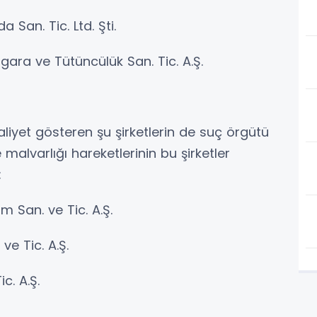
 San. Tic. Ltd. Şti.
ara ve Tütüncülük San. Tic. A.Ş.
liyet gösteren şu şirketlerin de suç örgütü
 malvarlığı hareketlerinin bu şirketler
:
m San. ve Tic. A.Ş.
ve Tic. A.Ş.
c. A.Ş.