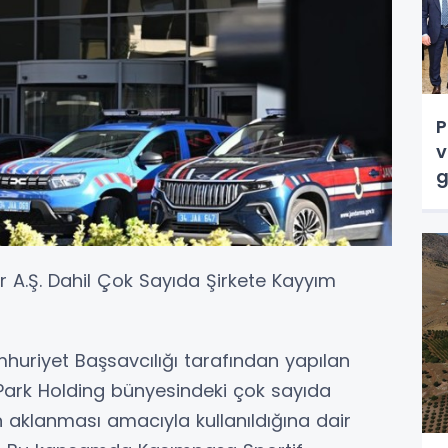
P
v
g
r A.Ş. Dahil Çok Sayıda Şirkete Kayyım
huriyet Başsavcılığı tarafından yapılan
Park Holding bünyesindeki çok sayıda
in aklanması amacıyla kullanıldığına dair