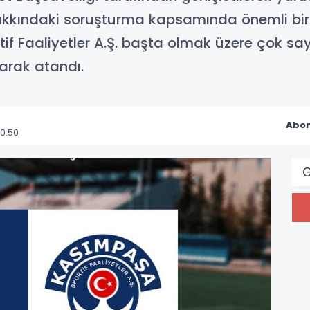
akkındaki soruşturma kapsamında önemli bi
f Faaliyetler A.Ş. başta olmak üzere çok sa
arak atandı.
Abon
0:50
G