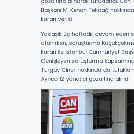
gözaltına alınarak tutuklandı. Ca
Başkanı M. Kenan Tekdağ hakkında i
kararı verildi.
Yaklaşık üç haftadır devam eden 
atanırken, soruşturma Küçükçekmece
kararı ile İstanbul Cumhuriyet Başsa
Genişleyen soruşturma kapsamında y
Turgay Ciner hakkında da tutuklama
Ayrıca 12 yönetici gözaltına alındı.