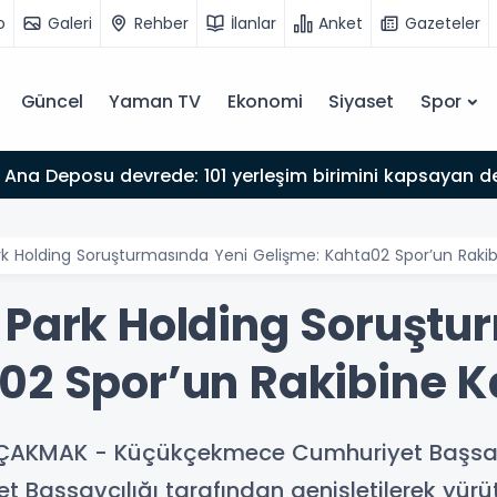
o
Galeri
Rehber
İlanlar
Anket
Gazeteler
Güncel
Yaman TV
Ekonomi
Siyaset
Spor
Ana Deposu devrede: 101 yerleşim birimini kapsayan dev
k Holding Soruşturmasında Yeni Gelişme: Kahta02 Spor’un Raki
 Park Holding Soruştu
02 Spor’un Rakibine 
ZÇAKMAK - Küçükçekmece Cumhuriyet Başsavcı
 Başsavcılığı tarafından genişletilerek yürü