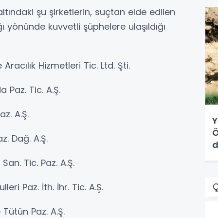
ındaki şu şirketlerin, suçtan elde edilen
ı yönünde kuvvetli şüphelere ulaşıldığı
racılık Hizmetleri Tic. Ltd. Şti.
Paz. Tic. A.Ş.
z. A.Ş.
Y
Ö
. Dağ. A.Ş.
d
an. Tic. Paz. A.Ş.
Ç
i Paz. İth. İhr. Tic. A.Ş.
Tütün Paz. A.Ş.