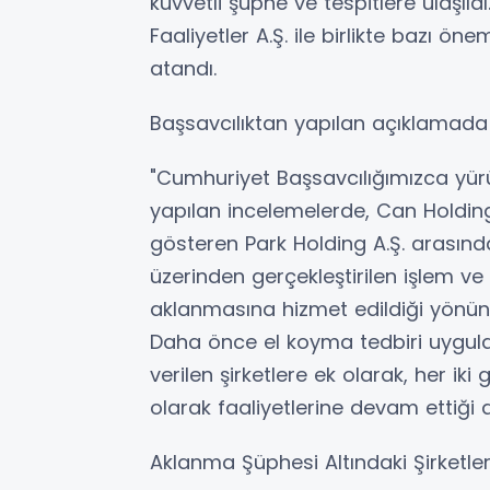
kuvvetli şüphe ve tespitlere ulaşı
Faaliyetler A.Ş. ile birlikte bazı ö
atandı.
Başsavcılıktan yapılan açıklamada ş
"Cumhuriyet Başsavcılığımızca yü
yapılan incelemelerde, Can Holding
gösteren Park Holding A.Ş. arasınd
üzerinden gerçekleştirilen işlem ve 
aklanmasına hizmet edildiği yönünde
Daha önce el koyma tedbiri uygul
verilen şirketlere ek olarak, her ik
olarak faaliyetlerine devam ettiği an
Aklanma Şüphesi Altındaki Şirketler 