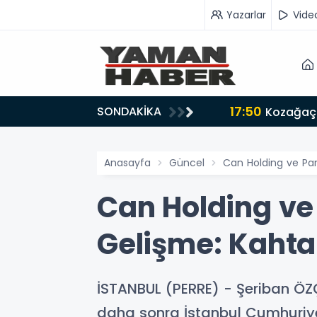
Yazarlar
Vide
17:50
SONDAKİKA
n iş birliği mesajı
Kozağaç 
Anasayfa
Güncel
Can Holding ve Par
Can Holding ve
Gelişme: Kahta
İSTANBUL (PERRE) - Şeriban Ö
daha sonra İstanbul Cumhuriyet