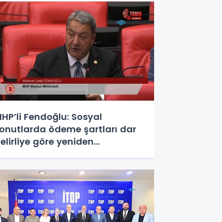
HP’li Fendoğlu: Sosyal
onutlarda ödeme şartları dar
elirliye göre yeniden
düzenlensin - Videolu Haber