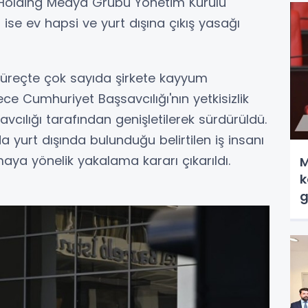
n Holding Medya Grubu Yönetim Kurulu
se ev hapsi ve yurt dışına çıkış yasağı
süreçte çok sayıda şirkete kayyum
 Cumhuriyet Başsavcılığı'nın yetkisizlik
vcılığı tarafından genişletilerek sürdürüldü.
urt dışında bulunduğu belirtilen iş insanı
ya yönelik yakalama kararı çıkarıldı.
M
k
g