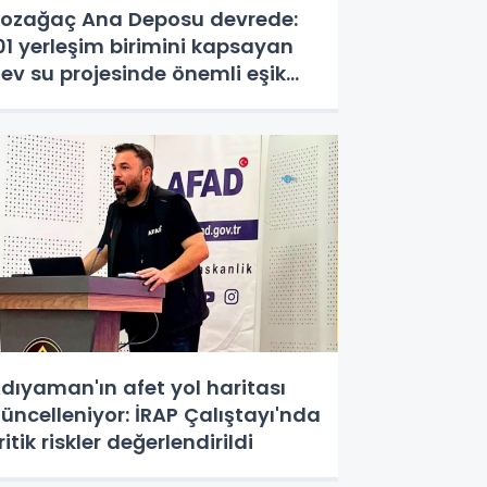
ozağaç Ana Deposu devrede:
01 yerleşim birimini kapsayan
ev su projesinde önemli eşik
şıldı
dıyaman'ın afet yol haritası
üncelleniyor: İRAP Çalıştayı'nda
ritik riskler değerlendirildi