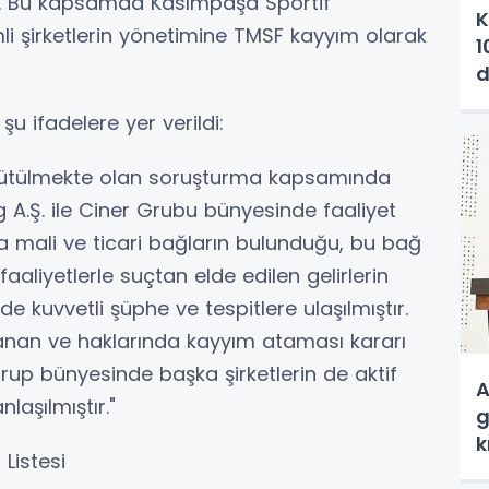
ldı. Bu kapsamda Kasımpaşa Sportif
K
nemli şirketlerin yönetimine TMSF kayyım olarak
1
d
a
u ifadelere yer verildi:
rütülmekte olan soruşturma kapsamında
 A.Ş. ile Ciner Grubu bünyesinde faaliyet
a mali ve ticari bağların bulunduğu, bu bağ
faaliyetlerle suçtan elde edilen gelirlerin
 kuvvetli şüphe ve tespitlere ulaşılmıştır.
anan ve haklarında kayyım ataması kararı
i grup bünyesinde başka şirketlerin de aktif
A
laşılmıştır."
g
k
Listesi