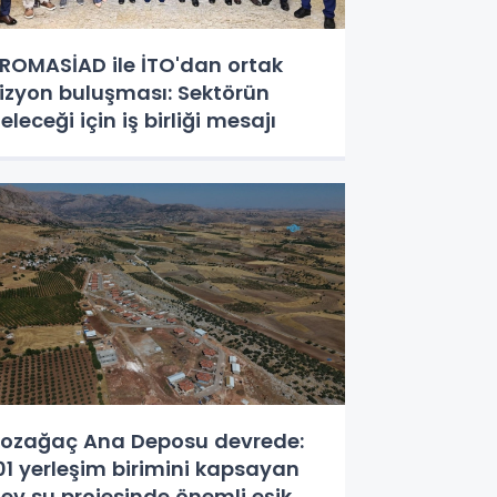
ROMASİAD ile İTO'dan ortak
izyon buluşması: Sektörün
eleceği için iş birliği mesajı
ozağaç Ana Deposu devrede:
01 yerleşim birimini kapsayan
ev su projesinde önemli eşik