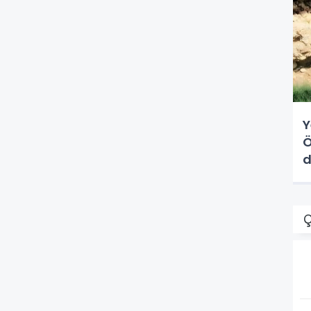
Y
Ö
d
Ç