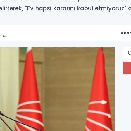
lirterek, "Ev hapsi kararını kabul etmiyoruz" 
Abon
7:04
G