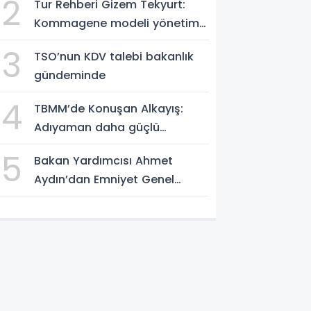
2
Tur Rehberi Gizem Tekyurt:
Kommagene modeli yönetim
örnek alınmalı
3
TSO’nun KDV talebi bakanlık
gündeminde
4
TBMM’de Konuşan Alkayış:
Adıyaman daha güçlü
yarınlara yürüyor
5
Bakan Yardımcısı Ahmet
Aydın’dan Emniyet Genel
Müdürlüğü’ne ziyaret