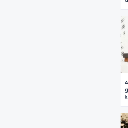
a
A
g
k