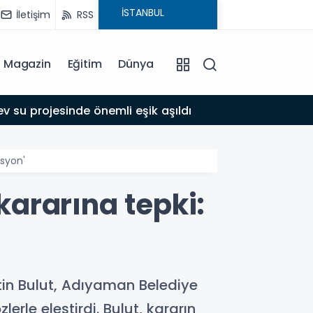
İletişim
RSS
Magazin
Eğitim
Dünya
17:39
 su projesinde önemli eşik aşıldı
Adıyam
asyon'
 kararına tepki:
in Bulut, Adıyaman Belediye
rle eleştirdi. Bulut, kararın