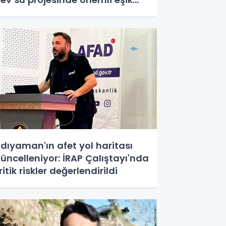
şıldı
dıyaman'ın afet yol haritası
üncelleniyor: İRAP Çalıştayı'nda
ritik riskler değerlendirildi