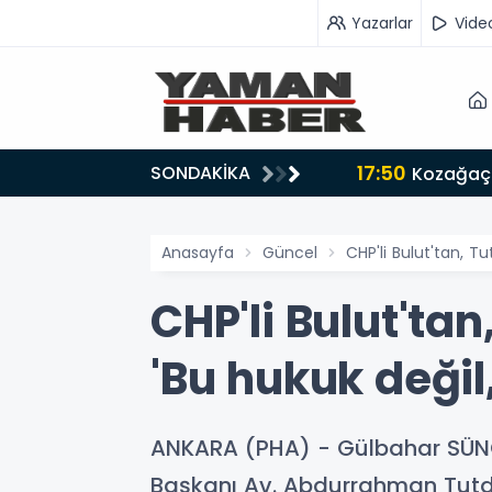
Yazarlar
Vide
17:50
SONDAKİKA
n iş birliği mesajı
Kozağaç 
Anasayfa
Güncel
CHP'li Bulut'tan, Tu
CHP'li Bulut'ta
'Bu hukuk değil
ANKARA (PHA) - Gülbahar SÜNG
Başkanı Av. Abdurrahman Tutdere