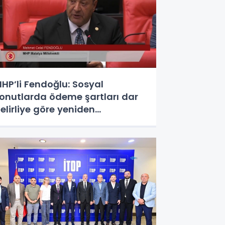
HP’li Fendoğlu: Sosyal
onutlarda ödeme şartları dar
elirliye göre yeniden
düzenlensin - Videolu Haber