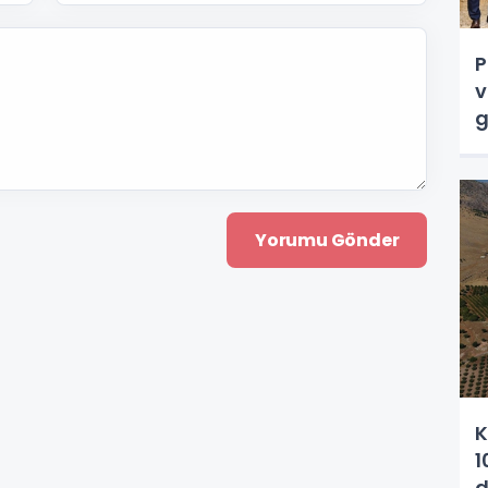
P
v
g
K
1
d