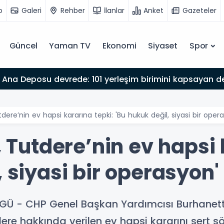
o
Galeri
Rehber
İlanlar
Anket
Gazeteler
Güncel
Yaman TV
Ekonomi
Siyaset
Spor
Ana Deposu devrede: 101 yerleşim birimini kapsayan dev
tdere’nin ev hapsi kararına tepki: 'Bu hukuk değil, siyasi bir oper
n, Tutdere’nin ev hapsi
, siyasi bir operasyon'
Ü - CHP Genel Başkan Yardımcısı Burhanett
 hakkında verilen ev hapsi kararını sert sözle