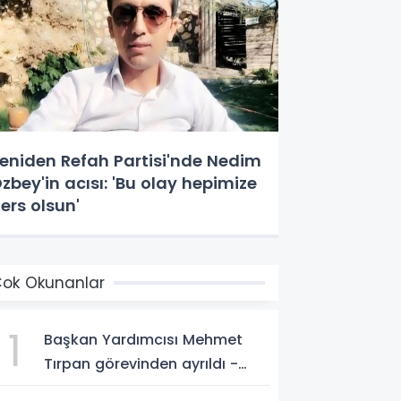
eniden Refah Partisi'nde Nedim
zbey'in acısı: 'Bu olay hepimize
ers olsun'
ok Okunanlar
1
Başkan Yardımcısı Mehmet
Tırpan görevinden ayrıldı -
Videolu Haber