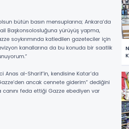
 olsun bütün basın mensuplarına; Ankara’da
 İsrail Başkonsolosluğuna yürüyüş yapma,
zze soykırımında katledilen gazeteciler için
evizyon kanallarına da bu konuda bir saatlik
N
K
unuyorum.”
i Anas al-Sharif’in, kendisine Katar’da
 Gazze’den ancak cennete giderim” dediğini
 canını feda ettiği Gazze ebediyen var