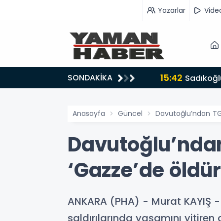
Yazarlar
Vide
15:42
SONDAKİKA
ru tarafında olmayı seçtim’
Sadıkoğlu
Anasayfa
Güncel
Davutoğlu’ndan TGC
Davutoğlu’ndan
‘Gazze’de öldür
ANKARA (PHA) - Murat KAYIŞ - 
saldırılarında yaşamını yitiren