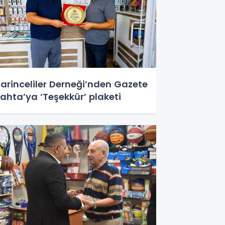
arinceliler Derneği’nden Gazete
ahta’ya ‘Teşekkür’ plaketi