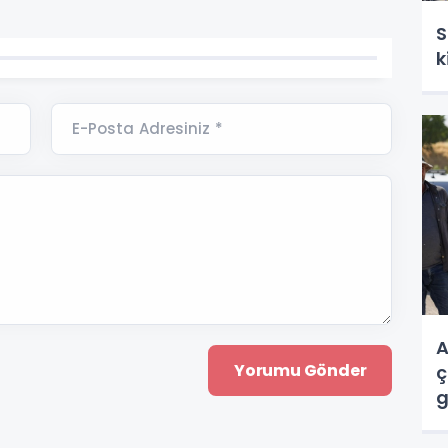
S
k
E-Posta Adresiniz *
A
ç
g