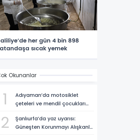
aliliye’de her gün 4 bin 898
atandaşa sıcak yemek
ok Okunanlar
1
Adıyaman’da motosiklet
çeteleri ve mendil çocukları
alarm veriyor
2
Şanlıurfa’da yaz uyarısı:
Güneşten Korunmayı Alışkanlık
Haline Getirin