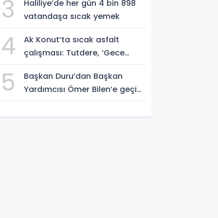
3
Haliliye’de her gün 4 bin 898
vatandaşa sıcak yemek
4
Ak Konut’ta sıcak asfalt
çalışması: Tutdere, ‘Gece
gündüz sahadayız’
5
Başkan Duru’dan Başkan
Yardımcısı Ömer Bilen’e geçici
görevlendirme süreci ziyareti