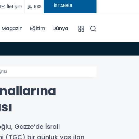
İletişim
RSS
Magazin
Eğitim
Dünya
15:35
rısı
nallarına
ısı
lu, Gazze’de İsrail
ni (TGC) bir günlük yas ilan