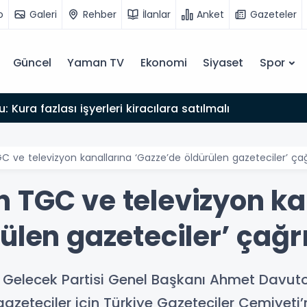
o
Galeri
Rehber
İlanlar
Anket
Gazeteler
Güncel
Yaman TV
Ekonomi
Siyaset
Spor
: Kura fazlası işyerleri kiracılara satılmalı
 ve televizyon kanallarına ‘Gazze’de öldürülen gazeteciler’ çağ
 TGC ve televizyon ka
ülen gazeteciler’ çağr
Gelecek Partisi Genel Başkanı Ahmet Davutoğ
 gazeteciler için Türkiye Gazeteciler Cemiyeti’