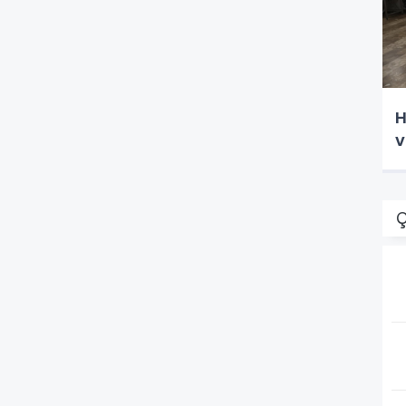
H
v
Ç