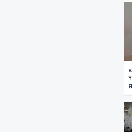
B
Y
g