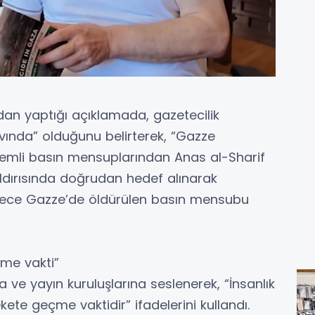
an yaptığı açıklamada, gazetecilik
avında” olduğunu belirterek, “Gazze
nemli basın mensuplarından Anas al-Sharif
aldırısında doğrudan hedef alınarak
öylece Gazze’de öldürülen basın mensubu
çme vakti”
ve yayın kuruluşlarına seslenerek, “İnsanlık
ete geçme vaktidir” ifadelerini kullandı.