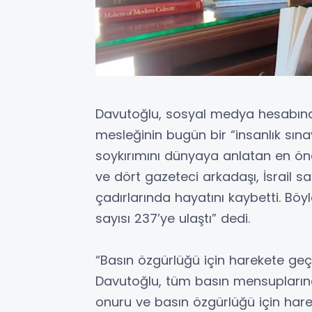
Davutoğlu, sosyal medya hesabınd
mesleğinin bugün bir “insanlık sın
soykırımını dünyaya anlatan en ö
ve dört gazeteci arkadaşı, İsrail s
çadırlarında hayatını kaybetti. B
sayısı 237’ye ulaştı” dedi.
“Basın özgürlüğü için harekete ge
Davutoğlu, tüm basın mensuplarına 
onuru ve basın özgürlüğü için harek