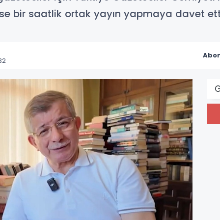
ise bir saatlik ortak yayın yapmaya davet ett
Abon
32
G