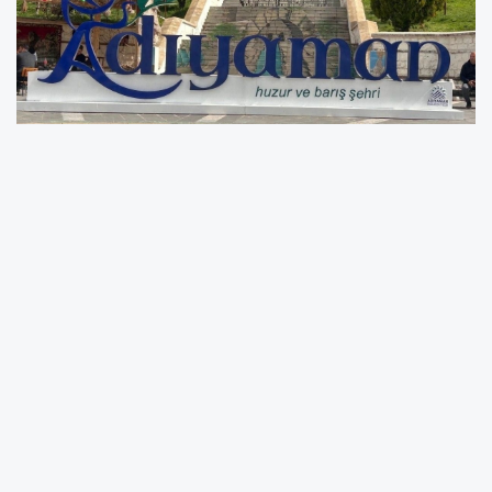
Meteoroloji Genel Müdürlüğü verilerine göre,
Adıyaman genelinde sıcak hava dalgası
etkisini devam ettirecek. Kent merkezinde 24
Haziran Çarşamba günü en düşük sıcaklığın
23, en yüksek sıcaklığın ise 38 derece olması
öngörülüyor. 25 Haziran Perşembe günü ise
en düşük sıcaklığın 24, en yüksek sıcaklığın 37
derece seviyelerinde seyretmesi bekleniyor.