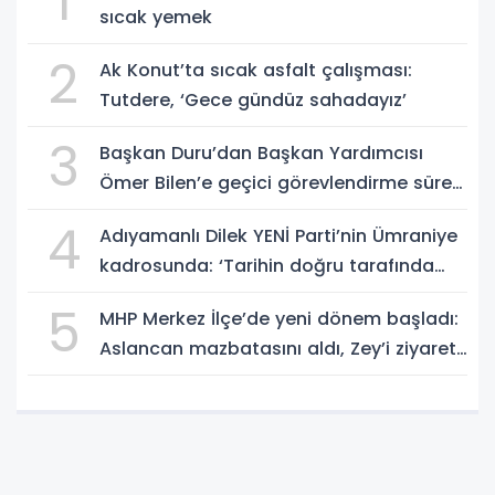
1
sıcak yemek
2
Ak Konut’ta sıcak asfalt çalışması:
Tutdere, ‘Gece gündüz sahadayız’
3
Başkan Duru’dan Başkan Yardımcısı
Ömer Bilen’e geçici görevlendirme süreci
ziyareti
4
Adıyamanlı Dilek YENİ Parti’nin Ümraniye
kadrosunda: ‘Tarihin doğru tarafında
olmayı seçtim’
5
MHP Merkez İlçe’de yeni dönem başladı:
Aslancan mazbatasını aldı, Zey’i ziyaret
etti