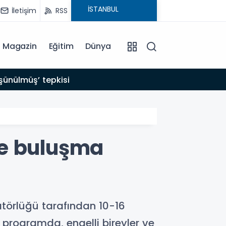
İletişim
RSS
Magazin
Eğitim
Dünya
20:55
şünülmüş’ tepkisi
10 so
de buluşma
törlüğü tarafından 10-16
programda, engelli bireyler ve