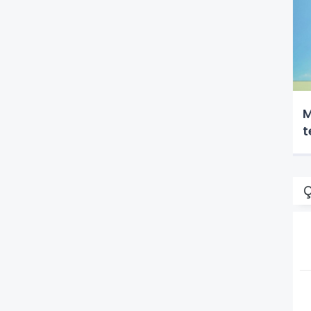
M
t
Ç