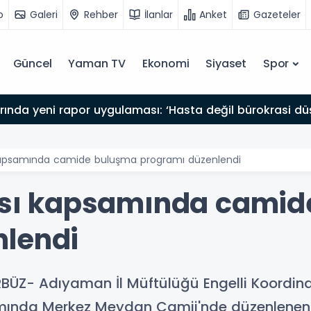
o
Galeri
Rehber
İlanlar
Anket
Gazeteler
Güncel
Yaman TV
Ekonomi
Siyaset
Spor
arında yeni rapor uygulaması: ‘Hasta değil bürokrasi dü
ı kapsamında camide buluşma programı düzenlendi
tası kapsamında cami
nlendi
BÜZ- Adıyaman İl Müftülüğü Engelli Koordina
amında Merkez Meydan Camii'nde düzenlenen 