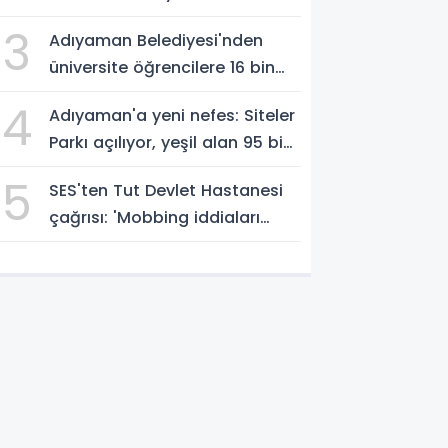
açıklaması
3
Adıyaman Belediyesi'nden
üniversite öğrencilere 16 bin
TL'ye varan eğitim desteği -
4
Adıyaman'a yeni nefes: Siteler
Videolu Haber
Parkı açılıyor, yeşil alan 95 bin
metrekareyi geçti - Videolu
5
SES'ten Tut Devlet Hastanesi
Haber
çağrısı: 'Mobbing iddiaları
bağımsız şekilde
soruşturulmalı' - Videolu
Haber