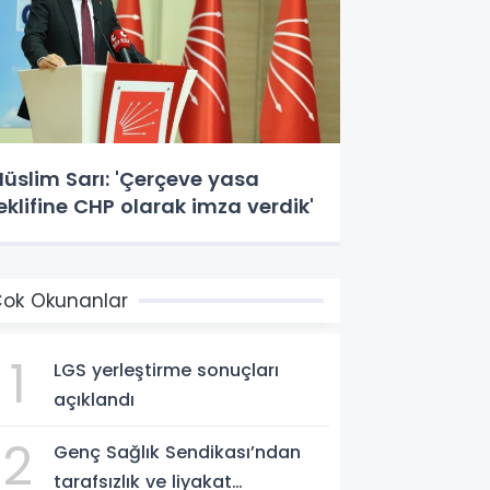
üslim Sarı: 'Çerçeve yasa
eklifine CHP olarak imza verdik'
ok Okunanlar
1
LGS yerleştirme sonuçları
açıklandı
2
Genç Sağlık Sendikası’ndan
tarafsızlık ve liyakat