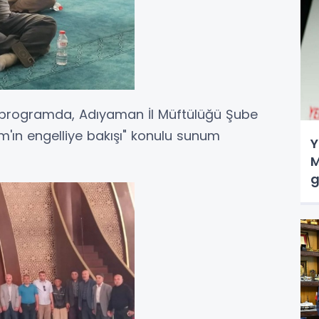
an programda, Adıyaman İl Müftülüğü Şube
am'ın engelliye bakışı" konulu sunum
Y
M
g