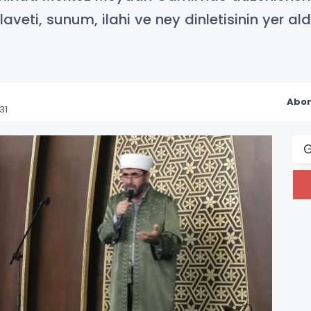
tilaveti, sunum, ilahi ve ney dinletisinin yer al
Abon
31
G