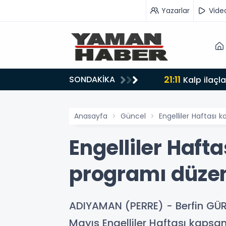
Yazarlar
Vide
21:11
SONDAKİKA
lyon liralık destek
Kalp ilaçl
Anasayfa
Güncel
Engelliler Haftas
Engelliler Haf
programı düze
ADIYAMAN (PERRE) - Berfin GÜR
Mayıs Engelliler Haftası kaps