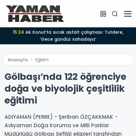
15:24
Ak Konut’ta sıcak asfalt çalışması: Tutdere,
‘Gece gündüz sahadayız’
Anasayfa
Eğitim
Gölbaşı’nda 122 öğrenciye
doğa ve biyolojik çeşitlilik
eğitimi
ADIYAMAN (PERRE) - Şeriban ÖZÇAKKMAK -
Adıyaman Doğa Koruma ve Milli Parklar
Müdürlüğü Gölbaşı Şefliği ekipleri tarafından