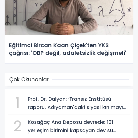
Eğitimci Bircan Kaan Çiçek'ten YKS
çağrısı: 'OBP değil, adaletsizlik değişmeli'
Çok Okunanlar
1
Prof. Dr. Dalyan: ‘Fransız Enstitüsü
raporu, Adıyaman'daki siyasi kırılmayı
'metroköy' kavramıyla açıklıyor’
2
Kozağaç Ana Deposu devrede: 101
yerleşim birimini kapsayan dev su