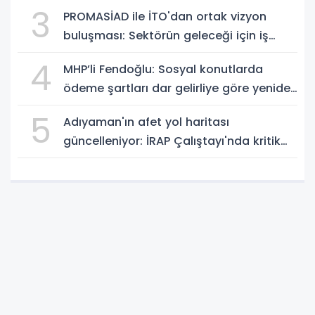
projesinde önemli eşik aşıldı
3
PROMASİAD ile İTO'dan ortak vizyon
buluşması: Sektörün geleceği için iş
birliği mesajı
4
MHP’li Fendoğlu: Sosyal konutlarda
ödeme şartları dar gelirliye göre yeniden
düzenlensin - Videolu Haber
5
Adıyaman'ın afet yol haritası
güncelleniyor: İRAP Çalıştayı'nda kritik
riskler değerlendirildi