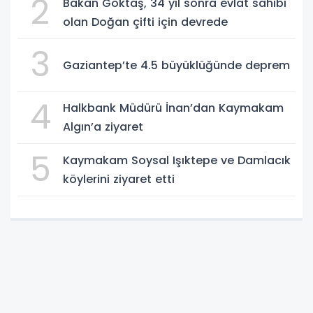
2
Bakan Göktaş, 34 yıl sonra evlat sahibi
olan Doğan çifti için devrede
3
Gaziantep’te 4.5 büyüklüğünde deprem
4
Halkbank Müdürü İnan’dan Kaymakam
Algın’a ziyaret
5
Kaymakam Soysal Işıktepe ve Damlacık
köylerini ziyaret etti