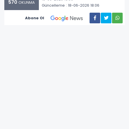
570
OKUNMA
Güncelleme : 18-06-2026 18:06
Abone Ol
Cumhuriyet Halk Partisi (CHP) Kadın Kolları İl
Başkanları tarafından yapılan ortak