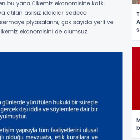
'ten bu yana ülkemiz ekonomisine katkı
 atılan asılsız iddialar sadece
T
A
rmaye piyasalarını, çok sayıda yerli ve
s
 ülkemiz ekonomisini de olumsuz
M
b