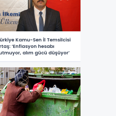
ürkiye Kamu-Sen İl Temsilcisi
rtaş: ‘Enflasyon hesabı
utmuyor, alım gücü düşüyor’