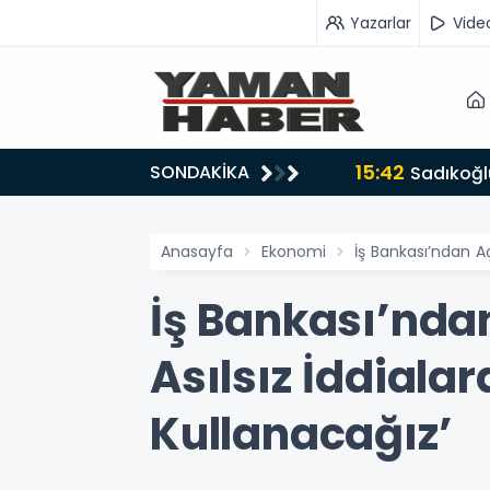
Yazarlar
Vide
15:42
SONDAKİKA
ru tarafında olmayı seçtim’
Sadıkoğlu
Anasayfa
Ekonomi
İş Bankası’ndan Aç
İş Bankası’ndan
Asılsız İddiala
Kullanacağız’