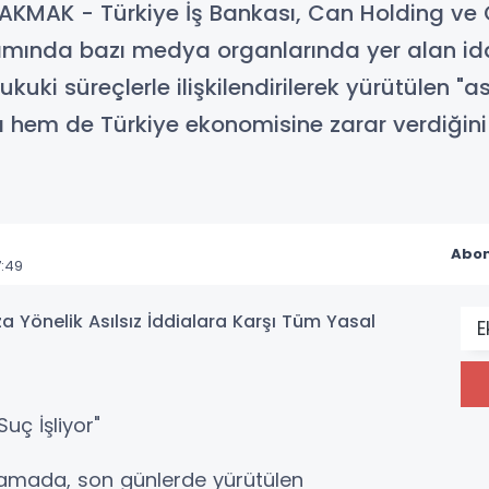
KMAK - Türkiye İş Bankası, Can Holding ve C
mında bazı medya organlarında yer alan idd
uki süreçlerle ilişkilendirilerek yürütülen "ası
a hem de Türkiye ekonomisine zarar verdiğini 
Abon
7:49
E
uç İşliyor"
klamada, son günlerde yürütülen