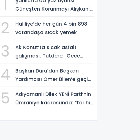
1
Şanlıurfa’da yaz uyarısı:
Güneşten Korunmayı Alışkanlık
Haline Getirin
2
Haliliye’de her gün 4 bin 898
vatandaşa sıcak yemek
3
Ak Konut’ta sıcak asfalt
çalışması: Tutdere, ‘Gece
gündüz sahadayız’
4
Başkan Duru’dan Başkan
Yardımcısı Ömer Bilen’e geçici
görevlendirme süreci ziyareti
5
Adıyamanlı Dilek YENİ Parti’nin
Ümraniye kadrosunda: ‘Tarihin
doğru tarafında olmayı
seçtim’