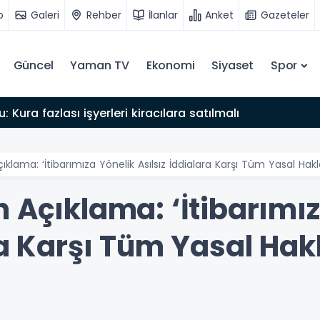
o
Galeri
Rehber
İlanlar
Anket
Gazeteler
Güncel
Yaman TV
Ekonomi
Siyaset
Spor
: Kura fazlası işyerleri kiracılara satılmalı
ıklama: ‘İtibarımıza Yönelik Asılsız İddialara Karşı Tüm Yasal Hakl
 Açıklama: ‘İtibarımı
ra Karşı Tüm Yasal Hak