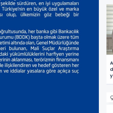
A
d
y
Ç