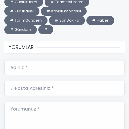
# GünlükÜcret
# TarımsalÜretim
# KuruKayısı
# KayısıEkonomisi
# TarımGündem
# SonDakika
# Haber
# Gündem
#
YORUMLAR
Adınız *
E-Posta Adresiniz *
Yorumunuz *