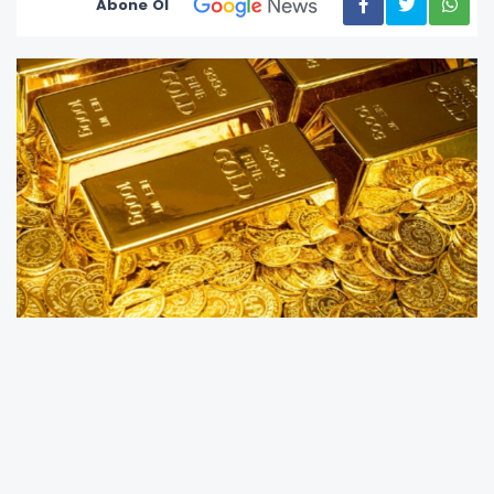
Abone Ol
Altın piyasasında yukarı yönlü hareketlilik
sürüyor. Küresel piyasalarda jeopolitik risklerin
azalmasına rağmen yatırımcıların güvenli
liman talebini sürdürmesi ve ABD Merkez