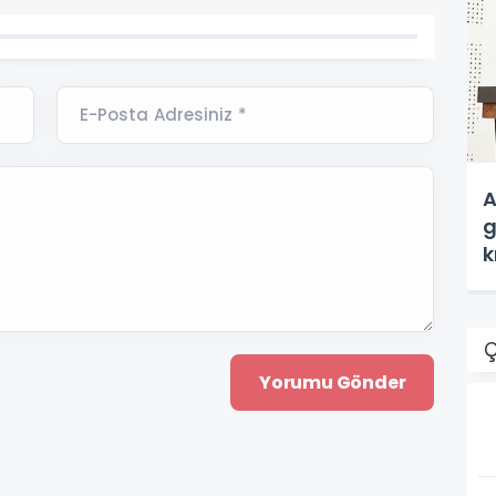
E-Posta Adresiniz *
A
g
k
Ç