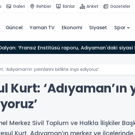
o
Galeri
Rehber
İlanlar
Anket
Gazeteler
Güncel
Yaman TV
Ekonomi
Siyaset
Spor
rt: ‘Adıyaman’ın yarınlarını birlikte inşa ediyoruz’
sul Kurt: ‘Adıyaman’ın 
iyoruz’
 Merkez Sivil Toplum ve Halkla İlişkiler Baş
 Resul Kurt, Adıyaman’ın merkez ve ilçelerind