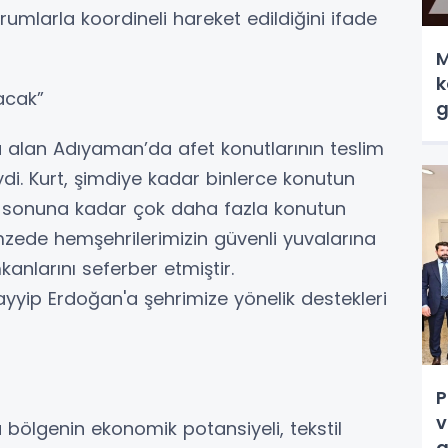
urumlarla koordineli hareket edildiğini ifade
M
k
acak”
g
alan Adıyaman’da afet konutlarının teslim
di. Kurt, şimdiye kadar binlerce konutun
yıl sonuna kadar çok daha fazla konutun
ede hemşehrilerimizin güvenli yuvalarına
anlarını seferber etmiştir.
yip Erdoğan'a şehrimize yönelik destekleri
P
v
a bölgenin ekonomik potansiyeli, tekstil
g