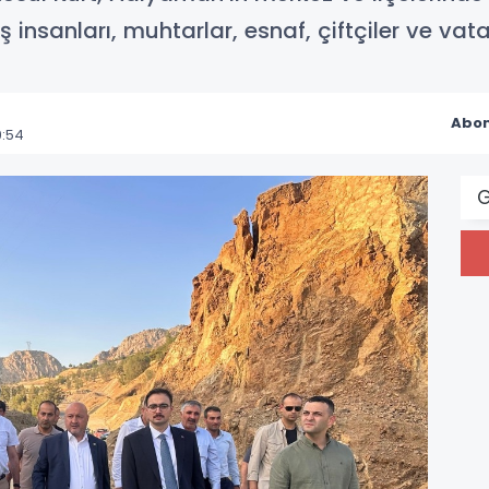
, iş insanları, muhtarlar, esnaf, çiftçiler ve va
Abon
9:54
G