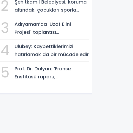
2
Şehitkamil Belediyesi, koruma
altındaki çocukları sporla
buluşturuyor
3
Adıyaman’da 'Uzat Elini
Projesi' toplantısı
gerçekleştirildi
4
Ulubey: Kaybettiklerimizi
hatırlamak da bir mücadeledir
5
Prof. Dr. Dalyan: ‘Fransız
Enstitüsü raporu,
Adıyaman'daki siyasi kırılmayı
'metroköy' kavramıyla
açıklıyor’