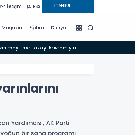
İletişim
RSS
Magazin
Eğitim
Dünya
17:59
PROMAS
yarınlarını
kan Yardımcısı, AK Parti
e yoğun bir saha programı