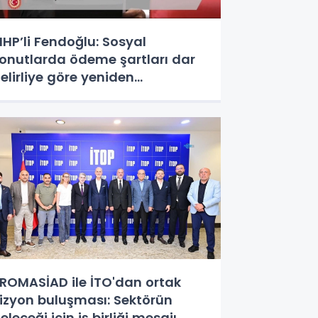
HP’li Fendoğlu: Sosyal
onutlarda ödeme şartları dar
elirliye göre yeniden
düzenlensin - Videolu Haber
ROMASİAD ile İTO'dan ortak
izyon buluşması: Sektörün
eleceği için iş birliği mesajı