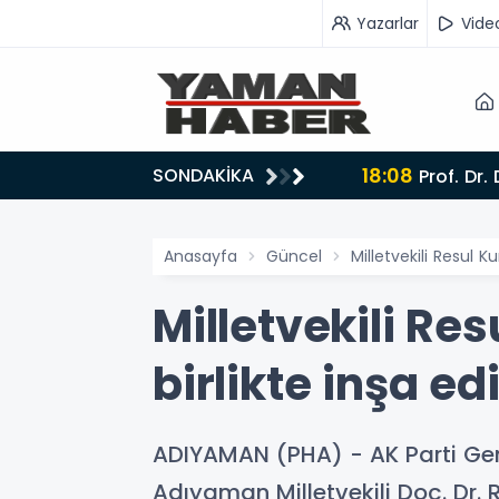
Yazarlar
Vide
18:08
SONDAKİKA
Prof. Dr. Dalyan: ‘Fransız Enstitüsü raporu, Adıyaman'daki siyasi kırılmayı 'metroköy' kavramıyla
açıklıyor’
Anasayfa
Güncel
Milletvekili Resul Ku
Milletvekili Re
birlikte inşa ed
ADIYAMAN (PHA) - AK Parti Genel
Adıyaman Milletvekili Doç. Dr.