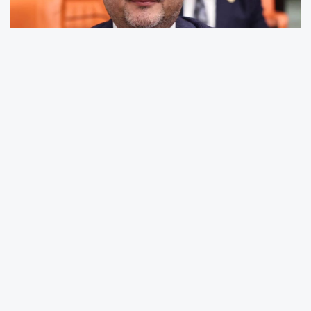
Doç. Dr. Resul Kurt, yapılan kadro tahsisinin
Adıyaman'da sağlık hizmetlerinin
güçlendirilmesi açısından önemli bir kazanım
olduğunu belirterek, "Sağlık alanında ilimizin
ihtiyaçlarını karşılamaya yönelik çalışmalarımız
aralıksız devam ediyor. Sağlık Bakanlığımız
tarafından gerçekleştirilen 129. Devlet Hizmeti
Yükümlülüğü kurası kapsamında