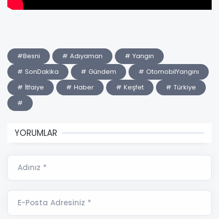
#Besni
# Adıyaman
# Yangın
# SonDakika
# Gündem
# OtomobilYangını
# İtfaiye
# Haber
# Keşfet
# Türkiye
#
YORUMLAR
Adınız *
E-Posta Adresiniz *