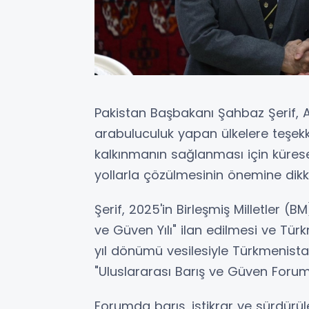
Pakistan Başbakanı Şahbaz Şerif, A
arabuluculuk yapan ülkelere teşekkür 
kalkınmanın sağlanması için küresel 
yollarla çözülmesinin önemine dikka
Şerif, 2025'in Birleşmiş Milletler (B
ve Güven Yılı" ilan edilmesi ve Tür
yıl dönümü vesilesiyle Türkmenista
"Uluslararası Barış ve Güven Foru
Forumda barış, istikrar ve sürdürül