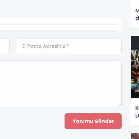
M
d
E-Posta Adresiniz *
K
U