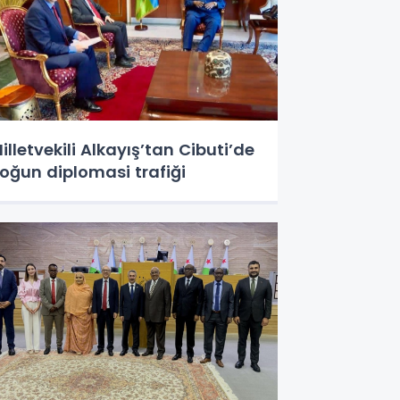
illetvekili Alkayış’tan Cibuti’de
oğun diplomasi trafiği