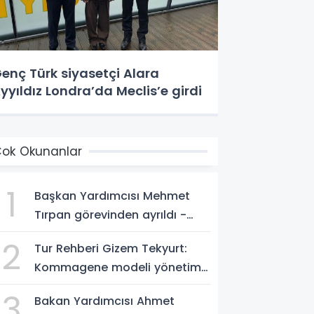
enç Türk siyasetçi Alara
yyıldız Londra’da Meclis’e girdi
ok Okunanlar
1
Başkan Yardımcısı Mehmet
Tırpan görevinden ayrıldı -
Videolu Haber
2
Tur Rehberi Gizem Tekyurt:
Kommagene modeli yönetim
örnek alınmalı
3
Bakan Yardımcısı Ahmet