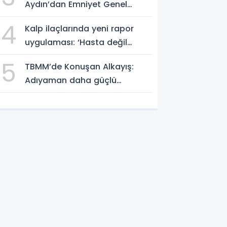
Aydın’dan Emniyet Genel
Müdürlüğü’ne ziyaret
4
Kalp ilaçlarında yeni rapor
uygulaması: ‘Hasta değil
bürokrasi düşünülmüş’ tepkisi
5
TBMM’de Konuşan Alkayış:
Adıyaman daha güçlü
yarınlara yürüyor