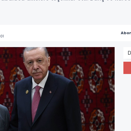
Abon
01