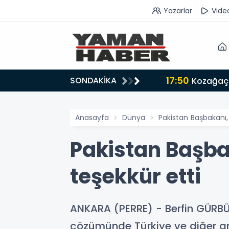
Yazarlar
Vide
17:50
SONDAKİKA
n iş birliği mesajı
Kozağaç 
Anasayfa
Dünya
Pakistan Başbakanı,
Pakistan Başba
teşekkür etti
ANKARA (PERRE) - Berfin GÜRBÜ
çözümünde Türkiye ve diğer arab