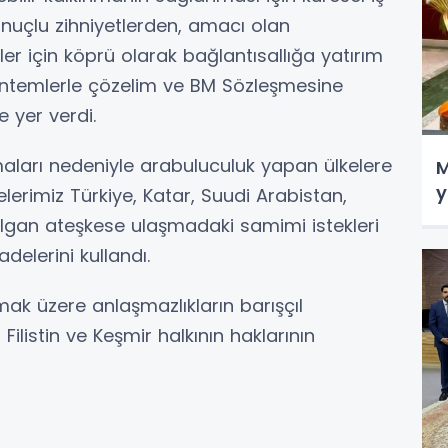
sonuçlu zihniyetlerden, amacı olan
irler için köprü olarak bağlantısallığa yatırım
yöntemlerle çözelim ve BM Sözleşmesine
e yer verdi.
maları nedeniyle arabuluculuk yapan ülkelere
M
y
elerimiz Türkiye, Katar, Suudi Arabistan,
 kırılgan ateşkese ulaşmadaki samimi istekleri
delerini kullandı.
lmak üzere anlaşmazlıkların barışçıl
Filistin ve Keşmir halkının haklarının