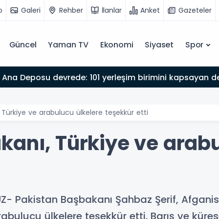
o
Galeri
Rehber
İlanlar
Anket
Gazeteler
Güncel
Yaman TV
Ekonomi
Siyaset
Spor
Ana Deposu devrede: 101 yerleşim birimini kapsayan dev
 Türkiye ve arabulucu ülkelere teşekkür etti
kanı, Türkiye ve arabu
Z- Pakistan Başbakanı Şahbaz Şerif, Afganis
ulucu ülkelere teşekkür etti. Barış ve kürese