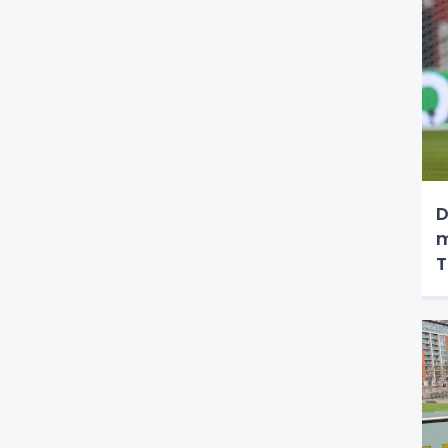
D
m
T