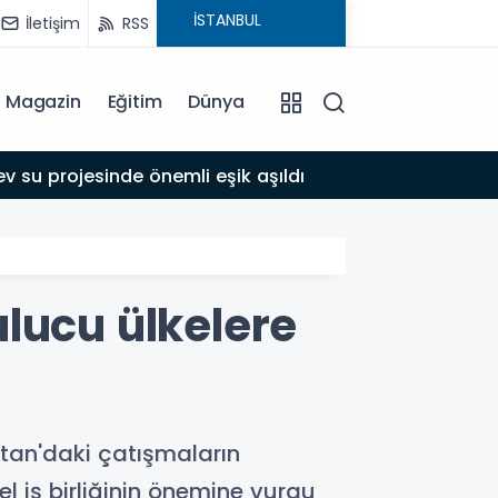
İletişim
RSS
Magazin
Eğitim
Dünya
17:39
 su projesinde önemli eşik aşıldı
Adıyam
lucu ülkelere
tan'daki çatışmaların
l iş birliğinin önemine vurgu