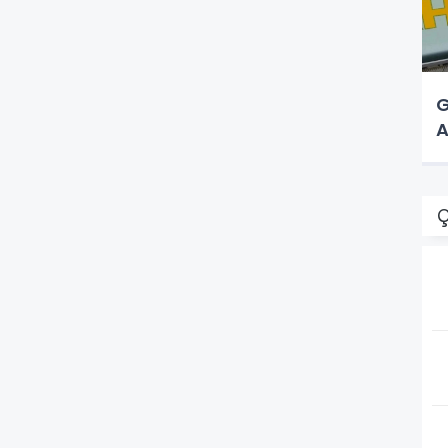
G
A
Ç