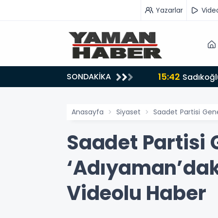
Yazarlar
Vide
15:42
SONDAKİKA
ru tarafında olmayı seçtim’
Sadıkoğlu
Anasayfa
Siyaset
Saadet Partisi Gene
Saadet Partisi 
‘Adıyaman’daki 
Videolu Haber