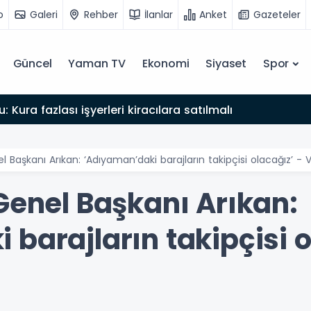
o
Galeri
Rehber
İlanlar
Anket
Gazeteler
Güncel
Yaman TV
Ekonomi
Siyaset
Spor
: Kura fazlası işyerleri kiracılara satılmalı
l Başkanı Arıkan: ‘Adıyaman’daki barajların takipçisi olacağız’ -
Genel Başkanı Arıkan:
barajların takipçisi o