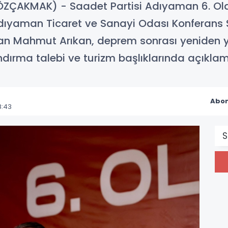
ZÇAKMAK) - Saadet Partisi Adıyaman 6. Ola
dıyaman Ticaret ve Sanayi Odası Konferans Sa
n Mahmut Arıkan, deprem sonrası yeniden ya
landırma talebi ve turizm başlıklarında açık
Abon
8:43
S