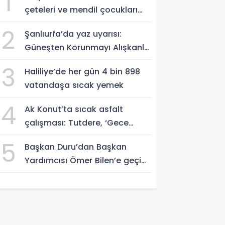
1
çeteleri ve mendil çocukları
alarm veriyor
2
Şanlıurfa’da yaz uyarısı:
Güneşten Korunmayı Alışkanlık
Haline Getirin
3
Haliliye’de her gün 4 bin 898
vatandaşa sıcak yemek
4
Ak Konut’ta sıcak asfalt
çalışması: Tutdere, ‘Gece
gündüz sahadayız’
5
Başkan Duru’dan Başkan
Yardımcısı Ömer Bilen’e geçici
görevlendirme süreci ziyareti