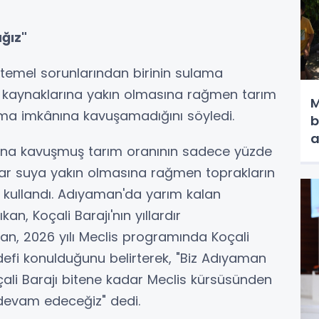
ağız"
temel sorunlarından birinin sulama
su kaynaklarına yakın olmasına rağmen tarım
M
ma imkânına kavuşamadığını söyledi.
b
a
ına kavuşmuş tarım oranının sadece yüzde
ar suya yakın olmasına rağmen toprakların
ini kullandı. Adıyaman'da yarım kalan
ıkan, Koçali Barajı'nın yıllardır
an, 2026 yılı Meclis programında Koçali
hedefi konulduğunu belirterek, "Biz Adıyaman
çali Barajı bitene kadar Meclis kürsüsünden
evam edeceğiz" dedi.