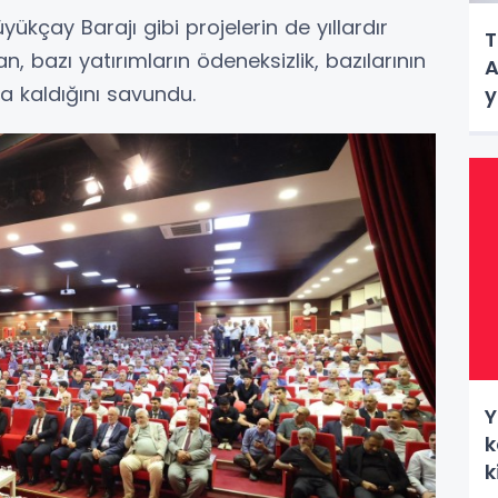
kçay Barajı gibi projelerin de yıllardır
T
 bazı yatırımların ödeneksizlik, bazılarının
A
da kaldığını savundu.
y
Y
k
k