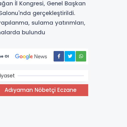
ğan İl Kongresi, Genel Başkan
lonu'nda gerçekleştirildi.
pılanma, sulama yatırımları,
lamalarda bulundu
e Ol
iyaset
Adıyaman Nöbetçi Eczane