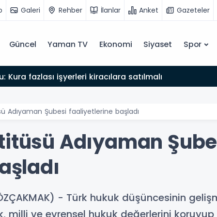
o
Galeri
Rehber
İlanlar
Anket
Gazeteler
Güncel
Yaman TV
Ekonomi
Siyaset
Spor
: Kura fazlası işyerleri kiracılara satılmalı
sü Adıyaman Şubesi faaliyetlerine başladı
titüsü Adıyaman Şube
başladı
ÖZÇAKMAK) - Türk hukuk düşüncesinin geliş
, milli ve evrensel hukuk değerlerini koruyup