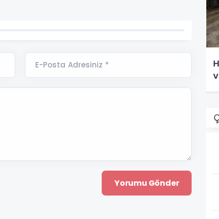
H
E-Posta Adresiniz *
v
Ç