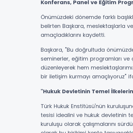
Konferans, Panel ve Eğitim Pro
Önümüzdeki dönemde farklı başlıkla
belirten Başkara, meslektaşlarla v
amaçladıklarını kaydetti.
Başkara, "Bu doğrultuda önümüzde
seminerler, eğitim programları ve çe
düzenleyerek hem meslektaşlarımı
bir iletişim kurmayı amaçlıyoruz" ifa
"Hukuk Devletinin Temel İlkeleri
Türk Hukuk Enstitüsü'nün kuruluşu
tesisi idealini ve hukuk devletinin t
kuruluşu olarak çalışmalarını sür
olarak bu birikimi kente taşıyacakla