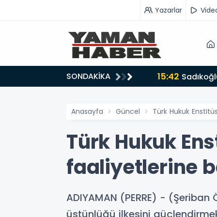
Yazarlar
Vide
15:42
SONDAKİKA
ru tarafında olmayı seçtim’
Sadıkoğlu
Anasayfa
Güncel
Türk Hukuk Enstitü
Türk Hukuk Ens
faaliyetlerine 
ADIYAMAN (PERRE) - (Şeriban 
üstünlüğü ilkesini güçlendirmek