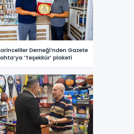
arinceliler Derneği’nden Gazete
ahta’ya ‘Teşekkür’ plaketi