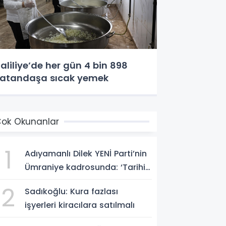
aliliye’de her gün 4 bin 898
atandaşa sıcak yemek
ok Okunanlar
1
Adıyamanlı Dilek YENİ Parti’nin
Ümraniye kadrosunda: ‘Tarihin
doğru tarafında olmayı
2
Sadıkoğlu: Kura fazlası
seçtim’
işyerleri kiracılara satılmalı