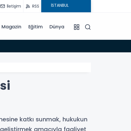
İletişim
RSS
Magazin
Eğitim
Dünya
15:35
si
mesine katkı sunmak, hukukun
 geliştirmek amacıyla faaliyet