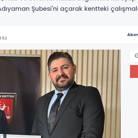
Adıyaman Şubesi'ni açarak kentteki çalışmal
Abon
8:52
G