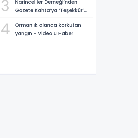
3
Narinceliler Derneği’nden
Gazete Kahta’ya ‘Teşekkür’
plaketi
4
Ormanlık alanda korkutan
yangın - Videolu Haber