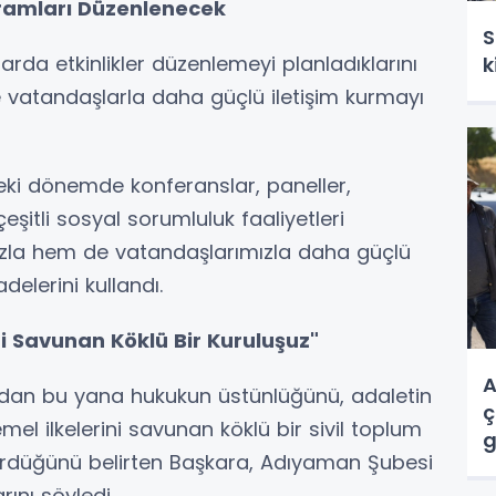
gramları Düzenlenecek
S
rda etkinlikler düzenlemeyi planladıklarını
k
e vatandaşlarla daha güçlü iletişim kurmayı
ki dönemde konferanslar, paneller,
şitli sosyal sorumluluk faaliyetleri
zla hem de vatandaşlarımızla daha güçlü
delerini kullandı.
ni Savunan Köklü Bir Kuruluşuz"
A
ndan bu yana hukukun üstünlüğünü, adaletin
ç
emel ilkelerini savunan köklü bir sivil toplum
g
dürdüğünü belirten Başkara, Adıyaman Şubesi
rını söyledi.