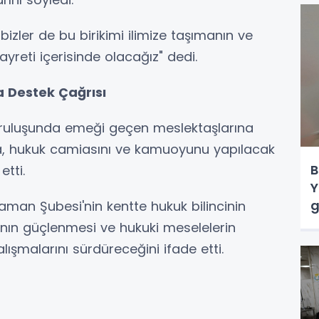
zler de bu birikimi ilimize taşımanın ve
reti içerisinde olacağız" dedi.
Destek Çağrısı
ruluşunda emeği geçen meslektaşlarına
a, hukuk camiasını ve kamuoyunu yapılacak
B
tti.
Y
g
aman Şubesi'nin kentte hukuk bilincinin
nın güçlenmesi ve hukuki meselelerin
alışmalarını sürdüreceğini ifade etti.