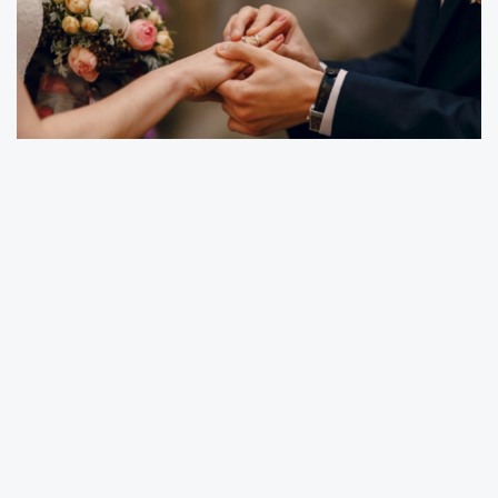
Türkiye İstatistik Kurumu (TÜİK), 2025 yılına
ilişkin "evlenme istatistikleri" ile "istatistiklerle
aile" verilerini açıkladı. Açıklanan verilerde,
illere göre akraba evliliği yapmış bireylerin
sayısı, toplam evli bireyler içindeki oranı ve
2025 yılı evlenme istatistikleri kamuoyuyla
paylaşıldı. Açıklanan veriler, Adıyaman'da
akraba evliliği oranlarının ülke ortalamasının