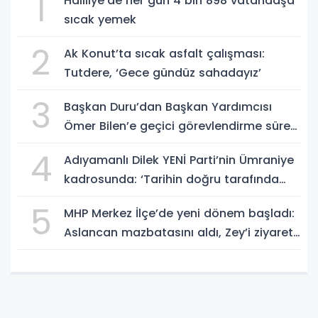
1
Haliliye’de her gün 4 bin 898 vatandaşa
sıcak yemek
2
Ak Konut’ta sıcak asfalt çalışması:
Tutdere, ‘Gece gündüz sahadayız’
3
Başkan Duru’dan Başkan Yardımcısı
Ömer Bilen’e geçici görevlendirme süreci
ziyareti
4
Adıyamanlı Dilek YENİ Parti’nin Ümraniye
kadrosunda: ‘Tarihin doğru tarafında
olmayı seçtim’
5
MHP Merkez İlçe’de yeni dönem başladı:
Aslancan mazbatasını aldı, Zey’i ziyaret
etti