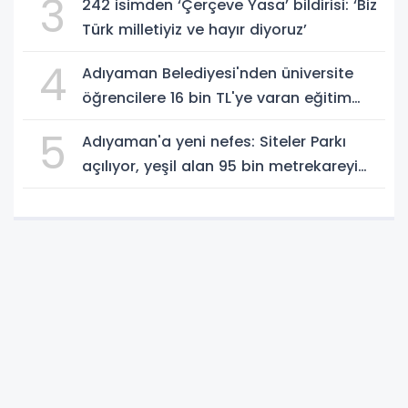
3
242 isimden ‘Çerçeve Yasa’ bildirisi: ‘Biz
Türk milletiyiz ve hayır diyoruz’
4
Adıyaman Belediyesi'nden üniversite
öğrencilere 16 bin TL'ye varan eğitim
desteği - Videolu Haber
5
Adıyaman'a yeni nefes: Siteler Parkı
açılıyor, yeşil alan 95 bin metrekareyi
geçti - Videolu Haber