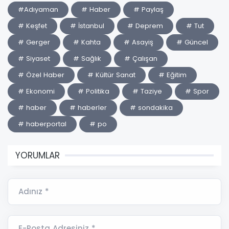
#Adıyaman
# Haber
# Paylaş
# Keşfet
# İstanbul
# Deprem
# Tut
# Gerger
# Kahta
# Asayiş
# Güncel
# Siyaset
# Sağlık
# Çalışan
# Özel Haber
# Kültür Sanat
# Eğitim
# Ekonomi
# Politika
# Taziye
# Spor
# haber
# haberler
# sondakika
# haberportal
# po
YORUMLAR
Adınız *
E-Posta Adresiniz *