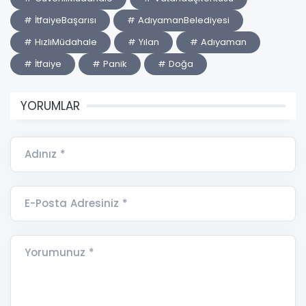
# İtfaiyeBaşarısı
# AdıyamanBelediyesi
# HızlıMüdahale
# Yılan
# Adıyaman
# İtfaiye
# Panik
# Doğa
YORUMLAR
Adınız *
E-Posta Adresiniz *
Yorumunuz *