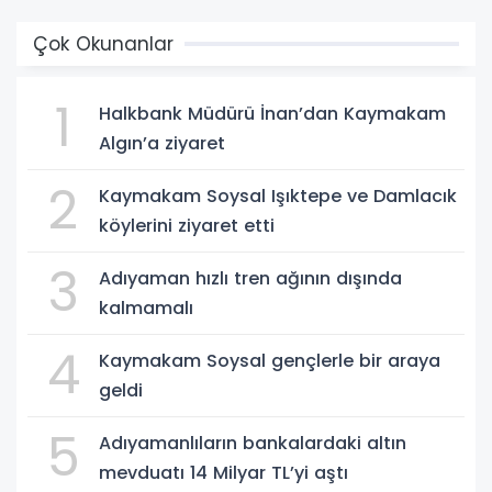
Çok Okunanlar
1
Halkbank Müdürü İnan’dan Kaymakam
Algın’a ziyaret
2
Kaymakam Soysal Işıktepe ve Damlacık
köylerini ziyaret etti
3
Adıyaman hızlı tren ağının dışında
kalmamalı
4
Kaymakam Soysal gençlerle bir araya
geldi
5
Adıyamanlıların bankalardaki altın
mevduatı 14 Milyar TL’yi aştı