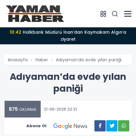
10:42
Halkbank Müdürü İnan’dan Kaymakam Algın’a
ziyaret
Anasayfa
Haber
Adıyaman’da evde yılan paniği
Adıyaman’da evde yılan
paniği
875
21-06-2026 22:21
OKUNMA
Abone Ol