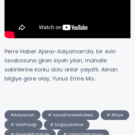
Perre Haber Ajansı-Adıyaman’da, bir evin
lavabosuna giren siyah yılan, mahalle
sakinlerine korku dolu anlar yaşattı. Alınan
bilgiye göre olay, Yunus Emre Ma...
#Adıyaman
# YunusEmreMahallesi
# İtfaiye
# YılanPaniği
# DoğayaSalındı
# GüvenliMüdahale
# VatandaşKorkusu