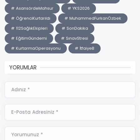
# AsansördeMahsur
# YKS2026
# ÖğrenciKurtarıldı
# MuhammedFurkanÖzbek
# 112SağlıkEkipleri
# SonDakika
# EğitimGündemi
# SınavStresi
# KurtarmaOperasyonu
# İtfaiyeB
YORUMLAR
Adınız *
E-Posta Adresiniz *
Yorumunuz *