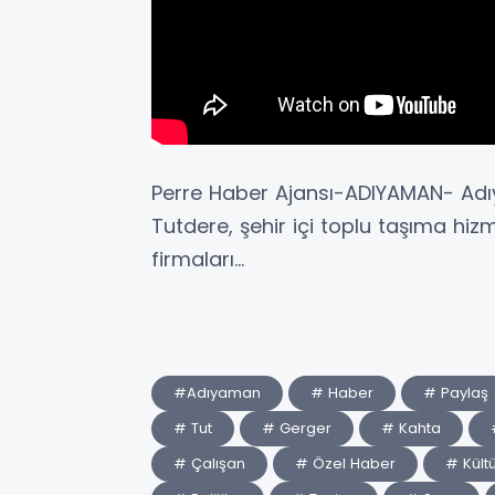
Perre Haber Ajansı-ADIYAMAN- Ad
Tutdere, şehir içi toplu taşıma hi
firmaları...
#Adıyaman
# Haber
# Paylaş
# Tut
# Gerger
# Kahta
# Çalışan
# Özel Haber
# Kült