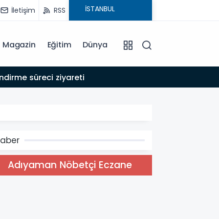
İletişim
RSS
Magazin
Eğitim
Dünya
15:18
dirme süreci ziyareti
MHP Me
aber
Adıyaman Nöbetçi Eczane