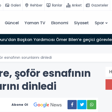
o
Galeri
Rehber
İlanlar
Anket
Gazeteler
Güncel
Yaman TV
Ekonomi
Siyaset
Spor
uru’dan Başkan Yardımcısı Ömer Bilen’e geçici görevlen
r esnafının sorunlarını dinledi
e, şoför esnafının
H
rını dinledi
Abone Ol