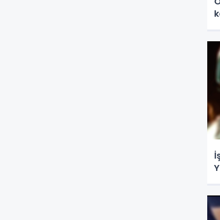
O
k
İ
Y