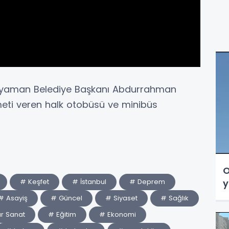
ıyaman Belediye Başkanı Abdurrahman
zmeti veren halk otobüsü ve minibüs
O
# Keşfet
# İstanbul
# Deprem
y
# Asayiş
# Güncel
# Siyaset
# Sağlık
ür Sanat
# Eğitim
# Ekonomi