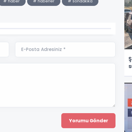
# haber
# haberler
# sondakika
E-Posta Adresiniz *
Ş
s