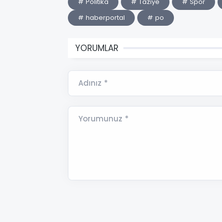
# Politika
# Taziye
# Spor
# haberportal
# po
YORUMLAR
Adınız *
Yorumunuz *