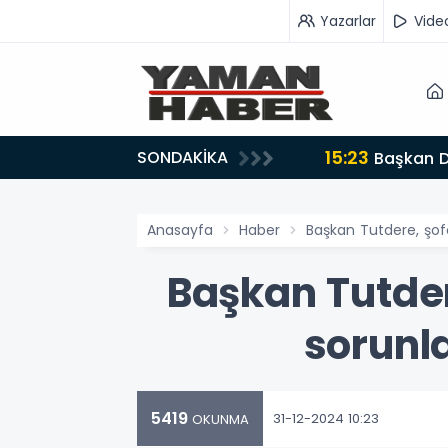
Yazarlar
Vide
15:23
SONDAKİKA
ız’
Başkan D
Anasayfa
Haber
Başkan Tutdere, şofö
Başkan Tutder
sorunla
5419
31-12-2024 10:23
OKUNMA