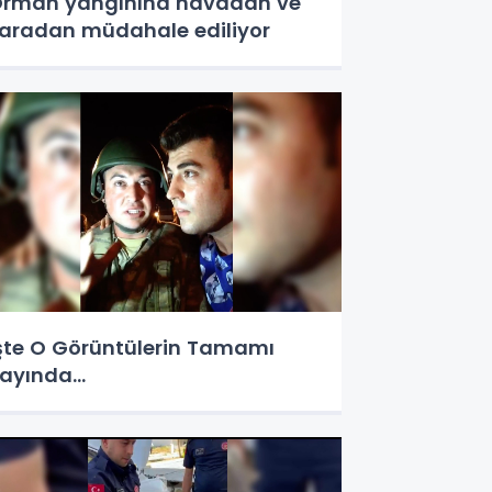
rman yangınına havadan ve
aradan müdahale ediliyor
şte O Görüntülerin Tamamı
ayında…