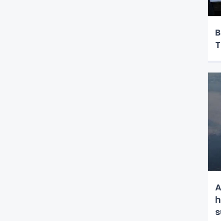
B
T
A
h
s