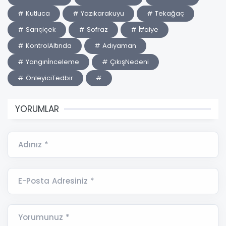
# Kutluca
# Yazıkarakuyu
# Tekağaç
# Sarıçiçek
# Sofraz
# İtfaiye
# KontrolAltında
# Adıyaman
# Yangınİnceleme
# ÇıkışNedeni
# ÖnleyiciTedbir
#
YORUMLAR
Adınız *
E-Posta Adresiniz *
Yorumunuz *