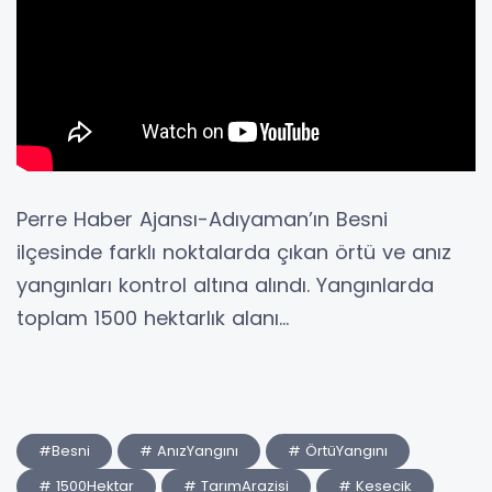
Perre Haber Ajansı-Adıyaman’ın Besni
ilçesinde farklı noktalarda çıkan örtü ve anız
yangınları kontrol altına alındı. Yangınlarda
toplam 1500 hektarlık alanı...
#Besni
# AnızYangını
# ÖrtüYangını
# 1500Hektar
# TarımArazisi
# Kesecik