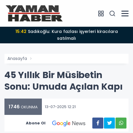
15:42
Sadıkoğlu: Kura fazlası işyerleri kiracılara
satılmalı
Anasayfa
45 Yıllık Bir Müsibetin
Sonu: Umuda Açılan Kapı
1746
13-07-2025 12:21
OKUNMA
Abone Ol