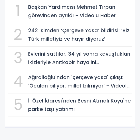
1
Başkan Yardımcısı Mehmet Tırpan
görevinden ayrıldı - Videolu Haber
2
242 isimden ‘Çerçeve Yasa’ bildirisi: ‘Biz
Türk milletiyiz ve hayır diyoruz’
3
Evlerini sattılar, 34 yıl sonra kavuştukları
ikizleriyle Anıtkabir hayalini
gerçekleştirdiler - Videolu Haber
4
Ağıralioğlu'ndan 'çerçeve yasa' çıkışı:
‘Öcalan biliyor, millet bilmiyor’ - Videolu
Haber
5
İl Özel İdaresi'nden Besni Atmalı Köyü'ne
parke taşı yatırımı