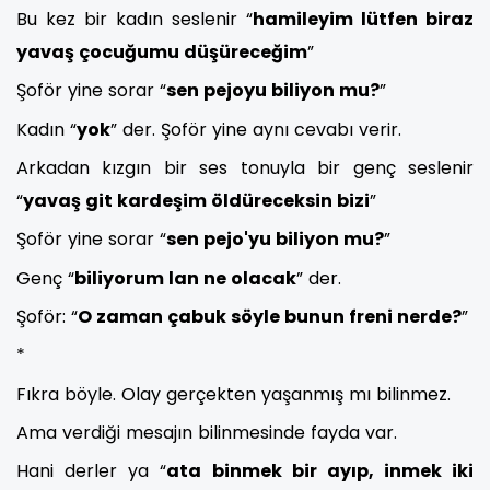
Bu kez bir kadın seslenir “
hamileyim lütfen biraz
yavaş çocuğumu düşüreceğim
”
Şoför yine sorar “
sen pejoyu biliyon mu?
”
Kadın “
yok
” der. Şoför yine aynı cevabı verir.
Arkadan kızgın bir ses tonuyla bir genç seslenir
“
yavaş git kardeşim öldüreceksin bizi
”
Şoför yine sorar “
sen pejo'yu biliyon mu?
”
Genç “
biliyorum lan ne olacak
” der.
Şoför: “
O zaman çabuk söyle bunun freni nerde?
”
*
Fıkra böyle. Olay gerçekten yaşanmış mı bilinmez.
Ama verdiği mesajın bilinmesinde fayda var.
Hani derler ya “
ata binmek bir ayıp, inmek iki