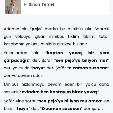
H. Sinan Temel
Adamın biri “
pejo
” marka bir minibüs alır. Sonraki
gün yolcuya çıkar minibüs tıklım tıklım, tutar
kasabanın yolunu, minibüs gittikçe hızlanır.
Yolculardan biri “
kaptan yavaş bir yere
çarpacağız
” der. Şoför “
sen pejo'yu biliyon mu?
”
der, yolcu da “
hayır
” der. Şoför “
o zaman susacan
”
der ve devam eder.
Minibüs hızlanmaya devam eder bir yolcu daha
seslenir “
evladım ben hastayım biraz yavaş
”
Şoför yine sorar “
sen pejo'yu biliyon mu amca
” ne
bilsin, “
hayır
” der. “
O zaman susacan
” der şoför.