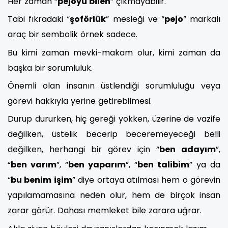
Her zaman “
pejoyu bilen
” çıkmayabilir.
Tabi fıkradaki “
şoförlük
” mesleği ve “
pejo
” markalı
araç bir sembolik örnek sadece.
Bu kimi zaman mevki-makam olur, kimi zaman da
başka bir sorumluluk.
Önemli olan insanın üstlendiği sorumluluğu veya
görevi hakkıyla yerine getirebilmesi.
Durup dururken, hiç gereği yokken, üzerine de vazife
değilken, üstelik becerip beceremeyeceği belli
değilken, herhangi bir görev için “
ben adayım
”,
“
ben varım
”, “
ben yaparım
”, “
ben talibim
” ya da
“
bu benim işim
” diye ortaya atılması hem o görevin
yapılamamasına neden olur, hem de birçok insan
zarar görür. Dahası memleket bile zarara uğrar.