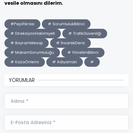
vesile olmasını dilerim.
#PejoFıkrası
# SorumlulukBilinci
# DireksiyonHakimiyeti
# TrafikGüvenliği
# BayramMesajı
# İnsanlıkDersi
# MakamSorumluluğu
# YönetimBilinci
# KazaÖnlemi
# Adıyaman
#
YORUMLAR
Adınız *
E-Posta Adresiniz *