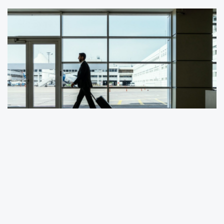
Türkiye İstatistik Kurumu (TÜİK) tarafından
açıklanan 2025 yılı Uluslararası Göç
İstatistikleri verileri, Adıyaman'ın yurt dışı göç
hareketliliğine ilişkin dikkat çekici sonuçları
ortaya koydu. Verilere göre, 2025 yılında yurt