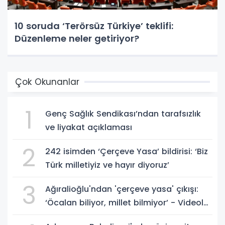
10 soruda ‘Terörsüz Türkiye’ teklifi:
Düzenleme neler getiriyor?
Çok Okunanlar
1
Genç Sağlık Sendikası’ndan tarafsızlık
ve liyakat açıklaması
2
242 isimden ‘Çerçeve Yasa’ bildirisi: ‘Biz
Türk milletiyiz ve hayır diyoruz’
3
Ağıralioğlu'ndan 'çerçeve yasa' çıkışı:
‘Öcalan biliyor, millet bilmiyor’ - Videolu
Haber