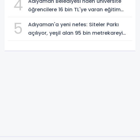
4
Adıyaman Belediyesi'nden üniversite
öğrencilere 16 bin TL'ye varan eğitim
desteği - Videolu Haber
5
Adıyaman'a yeni nefes: Siteler Parkı
açılıyor, yeşil alan 95 bin metrekareyi
geçti - Videolu Haber