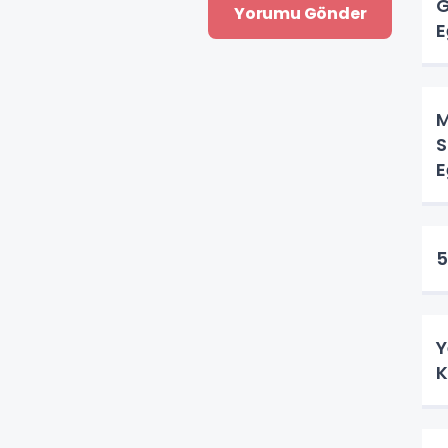
G
E
M
S
E
5
Y
K