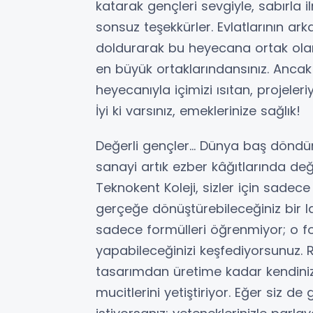
katarak gençleri sevgiyle, sabırla 
sonsuz teşekkürler. Evlatlarının ark
doldurarak bu heyecana ortak olan d
en büyük ortaklarındansınız. Ancak 
heyecanıyla içimizi ısıtan, projeleri
İyi ki varsınız, emeklerinize sağlık!
Değerli gençler… Dünya baş döndürüc
sanayi artık ezber kâğıtlarında deği
Teknokent Koleji, sizler için sadece 
gerçeğe dönüştürebileceğiniz bir la
sadece formülleri öğrenmiyor; o for
yapabileceğinizi keşfediyorsunuz
tasarımdan üretime kadar kendinizi 
mucitlerini yetiştiriyor. Eğer siz de