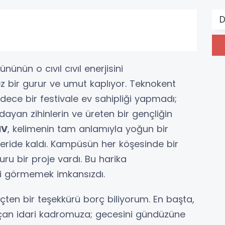
D
ünün o cıvıl cıvıl enerjisini
z bir gurur ve umut kaplıyor. Teknokent
dece bir festivale ev sahipliği yapmadı;
dayan zihinlerin ve üreten bir gençliğin
IV
, kelimenin tam anlamıyla yoğun bir
eride kaldı. Kampüsün her köşesinde bir
uru bir proje vardı. Bu harika
i görmemek imkansızdı.
en bir teşekkürü borç biliyorum. En başta,
 açan idari kadromuza; gecesini gündüzüne