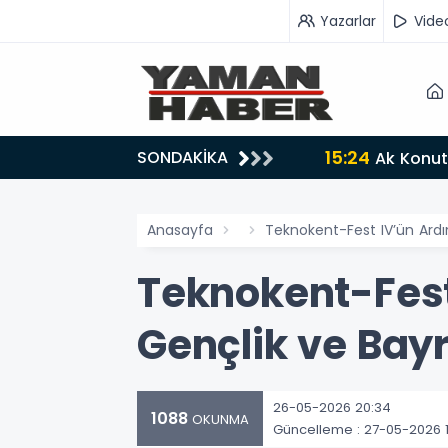
Yazarlar
Vide
15:24
SONDAKİKA
operasyon: 104 şüpheli gözaltında - Videolu Haber
Ak Konut
Anasayfa
Teknokent-Fest IV’ün Ardı
Teknokent-Fest
Gençlik ve Bay
26-05-2026 20:34
1088
OKUNMA
Güncelleme : 27-05-2026 1