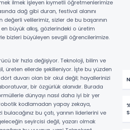
ilmek ilmek işleyen kıymetli öğretmenlerimize
asında dağ gibi duran, festival alanını
eğerli velilerimiz, sizler de bu başarının
en büyük alkış, gözlerindeki o üretim
yle bizleri büyüleyen sevgili öğrencilerimize.
ü bir hızla değişiyor. Teknoloji, bilim ve
l, üreten ellerde şekilleniyor. İşte bu yüzden
dört duvarı olan bir okul değil; hayallerinizi
N
boratuvar, bir özgürlük alanıdır. Burada
müllerle dünyayı nasıl daha iyi bir yer
. Robotik kodlamadan yapay zekaya,
%
S
bulacağınız bu çatı, yarının liderlerini ve
 geleceğin seyircisi değil, yazarı olmak