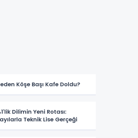
eden Köşe Başı Kafe Doldu?
1'lik Dilimin Yeni Rotası:
ayılarla Teknik Lise Gerçeği