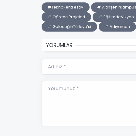
#TeknokentFestIV
# AltınşehirKampü
# ÖğrenciProjeleri
# EğitimdeVizyon
# GeleceğinTürkiye’si
# Adıyaman
YORUMLAR
Adınız *
Yorumunuz *