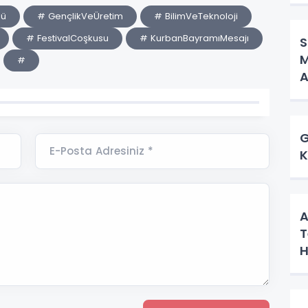
sü
# GençlikVeÜretim
# BilimVeTeknoloji
# FestivalCoşkusu
# KurbanBayramıMesajı
S
M
#
A
G
E-Posta Adresiniz *
K
A
T
H