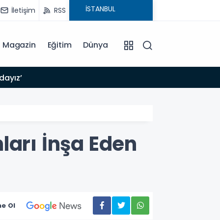
İletişim
RSS
Magazin
Eğitim
Dünya
15:23
dayız’
Başkan
ları İnşa Eden
e Ol