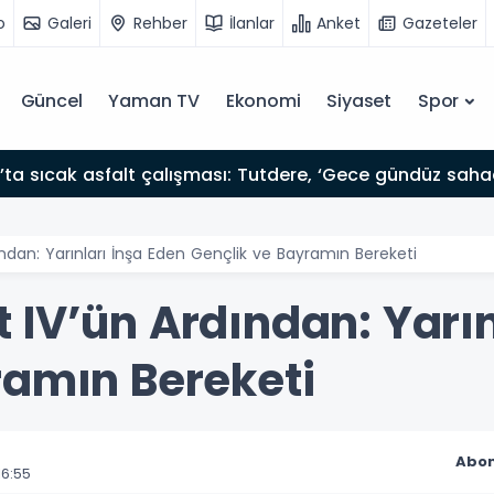
o
Galeri
Rehber
İlanlar
Anket
Gazeteler
Güncel
Yaman TV
Ekonomi
Siyaset
Spor
’ta sıcak asfalt çalışması: Tutdere, ‘Gece gündüz saha
ndan: Yarınları İnşa Eden Gençlik ve Bayramın Bereketi
 IV’ün Ardından: Yarın
ramın Bereketi
Abon
6:55