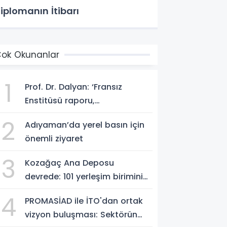
iplomanın İtibarı
ok Okunanlar
1
Prof. Dr. Dalyan: ‘Fransız
Enstitüsü raporu,
Adıyaman'daki siyasi kırılmayı
2
Adıyaman’da yerel basın için
'metroköy' kavramıyla
önemli ziyaret
açıklıyor’
3
Kozağaç Ana Deposu
devrede: 101 yerleşim birimini
kapsayan dev su projesinde
4
PROMASİAD ile İTO'dan ortak
önemli eşik aşıldı
vizyon buluşması: Sektörün