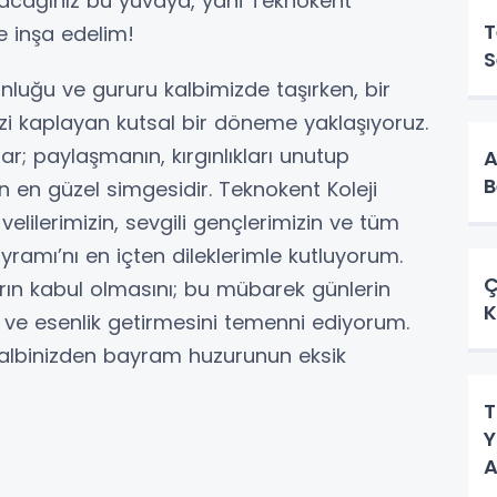
ayacağınız bu yuvaya, yani Teknokent
T
kte inşa edelim!
S
gunluğu ve gururu kalbimizde taşırken, bir
i kaplayan kutsal bir döneme yaklaşıyoruz.
; paylaşmanın, kırgınlıkları unutup
A
B
n en güzel simgesidir. Teknokent Koleji
 velilerimizin, sevgili gençlerimizin ve tüm
ramı’nı en içten dileklerimle kutluyorum.
Ç
arın kabul olmasını; bu mübarek günlerin
K
r ve esenlik getirmesini temenni ediyorum.
kalbinizden bayram huzurunun eksik
T
Y
A