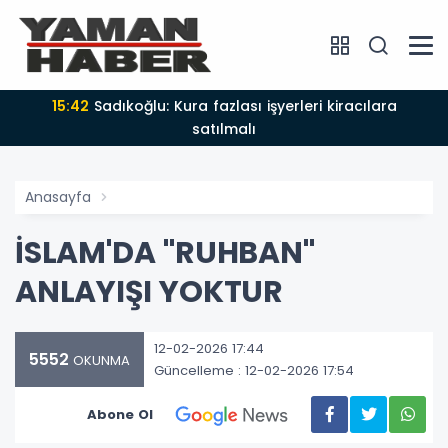
15:42
Sadıkoğlu: Kura fazlası işyerleri kiracılara
satılmalı
Anasayfa
İSLAM'DA "RUHBAN"
ANLAYIŞI YOKTUR
12-02-2026 17:44
5552
OKUNMA
Güncelleme : 12-02-2026 17:54
Abone Ol