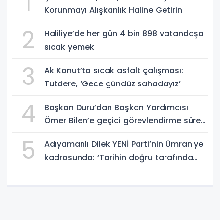
1
Korunmayı Alışkanlık Haline Getirin
2
Haliliye’de her gün 4 bin 898 vatandaşa
sıcak yemek
3
Ak Konut’ta sıcak asfalt çalışması:
Tutdere, ‘Gece gündüz sahadayız’
4
Başkan Duru’dan Başkan Yardımcısı
Ömer Bilen’e geçici görevlendirme süreci
ziyareti
5
Adıyamanlı Dilek YENİ Parti’nin Ümraniye
kadrosunda: ‘Tarihin doğru tarafında
olmayı seçtim’